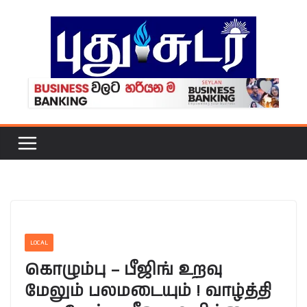
Skip
to
content
LOCAL
கொழும்பு – பீஜிங் உறவு
மேலும் பலமடையும் ! வாழ்த்தி