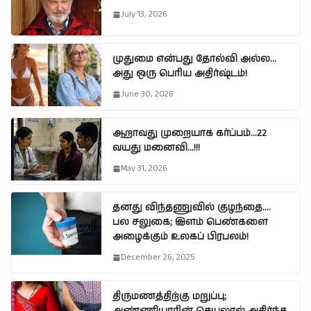
July 13, 2026
முதுமை என்பது தோல்வி அல்ல…
அது ஒரு பெரிய அதிர்ஷ்டம்!
June 30, 2026
ஆறாவது முறையாக கர்ப்பம்…22
வயது மனைவி…!!!
May 31, 2026
தனது விந்தணுவில் குழந்தை….
பல சலுகை; இளம் பெண்களை
அழைக்கும் உலகப் பிரபலம்!
December 26, 2025
திருமணத்திற்கு மறுப்பு;