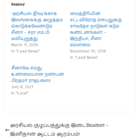
Related
‘அரசியல் தீர்வு’க்காக
மைத்திரியின்
இலங்கைக்கு அழுத்தம்
சட்டவிரோத செயலுக்கு
கொடுக்கவேண்டும்
சர்வதேச நாடுகள் கடும்
சீனா! – சரா எம்.பி.
கண்டனங்கள்! –
வலியுறுத்து
இந்தியா, சீனா
March 11, 2019
மௌனம்
In "Lead News"
November 10, 2018
In "Lead News"
சீனாவே எமது
உண்மையான நண்பன்
பிரதமர் ராஜபக்ஸ!
July 8, 2021
In "Local"
அரசியல் குழப்பத்துக்கு இடைவேளை –
இனிதான் ஆட்டம் ஆரம்பம்!