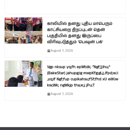
காலியில் தனது புதிய மாபெரும்
காட்சியறை திறப்புடன் தென்
பகுதியில் தனது இருப்பை
விரிவுபடுத்தும் ‘பெஷன் பக்’
August 7, 2026
Vgp nksup yq;fh epWtdk; “Ngf;];lhu;”
(BakeStar) jahupg;ig mwpKfg;gLj;Jfpd;wJ:
,yq;if Ngf;fup cupikahsu;fSf;fhd xU eilKiw
kw;Wk; ngWkjp tha;e;j jPu;T
August 7, 2026