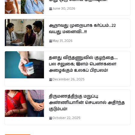
June 30, 2026
ஆறாவது முறையாக கர்ப்பம்…22
வயது மனைவி…!!!
May 31, 2026
தனது விந்தணுவில் குழந்தை….
பல சலுகை; இளம் பெண்களை
அழைக்கும் உலகப் பிரபலம்!
December 26, 2025
திருமணத்திற்கு மறுப்பு;
அண்ணியாரின் செயலால் அதிர்ந்த
குடும்பம்!
October 22, 2025