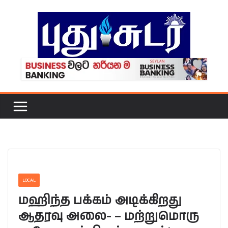
Skip
to
content
LOCAL
மஹிந்த பக்கம் அடிக்கிறது
ஆதரவு அலை- – மற்றுமொரு