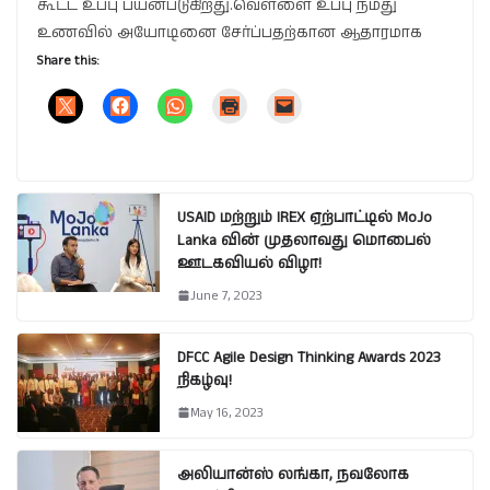
கூட்ட உப்பு பயன்படுகிறது.வெள்ளை உப்பு நமது
உணவில் அயோடினை சேர்ப்பதற்கான ஆதாரமாக
Share this:
USAID மற்றும் IREX ஏற்பாட்டில் MoJo
Lanka வின் முதலாவது மொபைல்
ஊடகவியல் விழா!
June 7, 2023
DFCC Agile Design Thinking Awards 2023
நிகழ்வு!
May 16, 2023
அலியான்ஸ் லங்கா, நவலோக