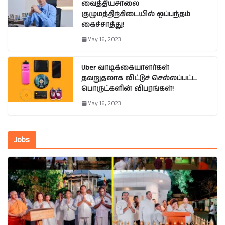
வைத்தியசாலை
குழுமத்திற்கிடையில் ஒப்பந்தம்
கைச்சாத்து!
May 16, 2023
Uber வாடிக்கையாளர்கள்
தவறுதலாக விட்டுச் செல்லப்பட்ட
பொருட்களின் விபரங்கள்!
May 16, 2023
Jobs