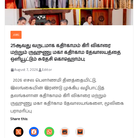
JOBS
25ஆவது வருடமாக கதிர்காமம் கிரி விகாரை
மற்றும் ருஹுணு மகா கதிர்காம தேவாலயத்தை
ஒளியூட்டும் சுதேசி கொஹொம்ப;
August 7, 2026
Editor
2026 எசல பௌர்ணமி தினத்தையிட்டு,
இலங்கையின் இரண்டு முக்கிய வழிபாட்டுத்
தலங்களான கதிர்காமம் கிரி விகாரை மற்றும்
ருஹுணு மகா கதிர்காம தேவாலயங்களை, மூலிகை
பராமரிப்பு
Share this: