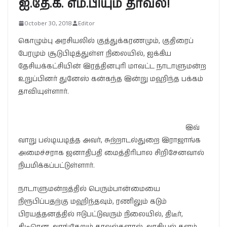
ஐ.தே.க. எம்.பியும் தாவல்!
October 30, 2018
Editor
கொழும்பு அரசியலில் குத்துக்கரணமும், குதிரைப்
பேரமும் சூடுபிடித்துள்ள நிலையில், ஐக்கிய
தேசியக்கட்சியின் இரத்தினபுரி மாவட்ட நாடாளுமன்ற
உறுப்பினர் துனேஸ் கன்கந்த இன்று மஹிந்த பக்கம்
தாவியுள்ளார்.
இவ்
வாறு பல்டியடித்த அவர், சுற்றாடல்துறை இராஜாங்க
அமைச்சராக ஜனாதிபதி மைத்திரிபால சிறிசேனவால்
நியமிக்கப்பட்டுள்ளார்.
நாடாளுமன்றத்தில் பெரும்பான்மையை
நிரூபிப்பதற்கு மஹிந்தவும், ரணிலும் கடும்
பிரயத்தனத்தில் ஈடுபட்டுவரும் நிலையில், திடீர்,
திடீரென அரங்கேறும் தாவல்களால் அரசியல் களம்