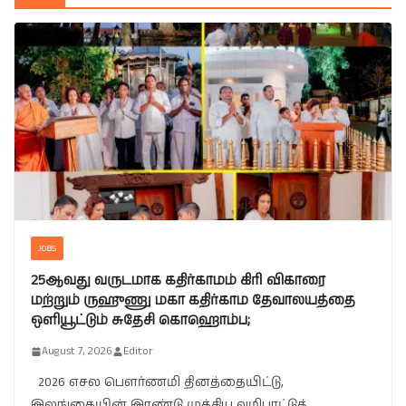
JOBS
25ஆவது வருடமாக கதிர்காமம் கிரி விகாரை
மற்றும் ருஹுணு மகா கதிர்காம தேவாலயத்தை
ஒளியூட்டும் சுதேசி கொஹொம்ப;
August 7, 2026
Editor
2026 எசல பௌர்ணமி தினத்தையிட்டு,
இலங்கையின் இரண்டு முக்கிய வழிபாட்டுத்