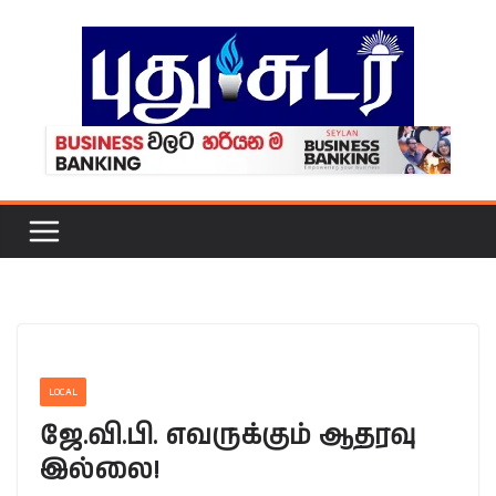
Skip
to
content
LOCAL
ஜே.வி.பி. எவருக்கும் ஆதரவு
இல்லை!