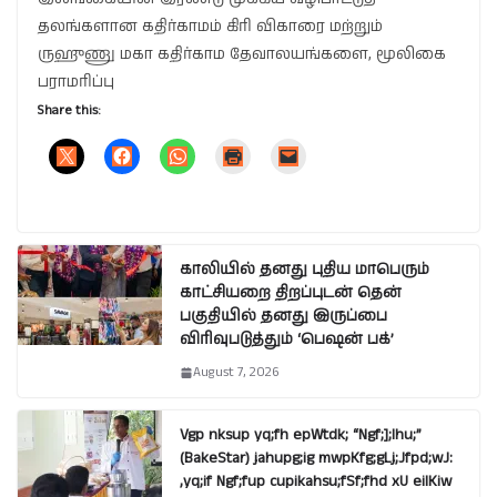
தலங்களான கதிர்காமம் கிரி விகாரை மற்றும்
ருஹுணு மகா கதிர்காம தேவாலயங்களை, மூலிகை
பராமரிப்பு
Share this:
காலியில் தனது புதிய மாபெரும்
காட்சியறை திறப்புடன் தென்
பகுதியில் தனது இருப்பை
விரிவுபடுத்தும் ‘பெஷன் பக்’
August 7, 2026
Vgp nksup yq;fh epWtdk; “Ngf;];lhu;”
(BakeStar) jahupg;ig mwpKfg;gLj;Jfpd;wJ:
,yq;if Ngf;fup cupikahsu;fSf;fhd xU eilKiw