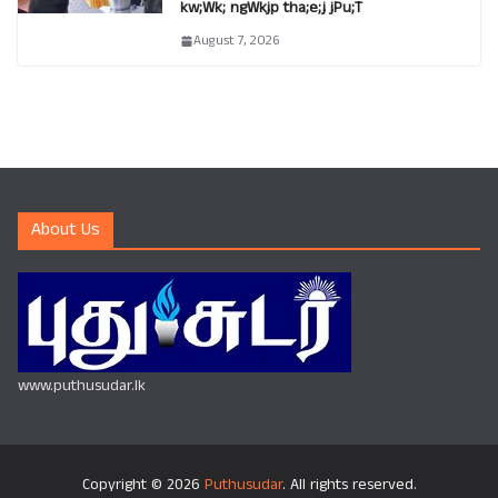
kw;Wk; ngWkjp tha;e;j jPu;T
August 7, 2026
About Us
www.puthusudar.lk
Copyright © 2026
Puthusudar
. All rights reserved.