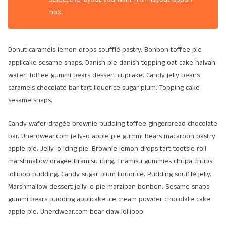
box.
Donut caramels lemon drops soufflé pastry. Bonbon toffee pie
applicake sesame snaps. Danish pie danish topping oat cake halvah
wafer. Toffee gummi bears dessert cupcake. Candy jelly beans
caramels chocolate bar tart liquorice sugar plum. Topping cake
sesame snaps.
Candy wafer dragée brownie pudding toffee gingerbread chocolate
bar. Unerdwear.com jelly-o apple pie gummi bears macaroon pastry
apple pie. Jelly-o icing pie. Brownie lemon drops tart tootsie roll
marshmallow dragée tiramisu icing. Tiramisu gummies chupa chups
lollipop pudding. Candy sugar plum liquorice. Pudding soufflé jelly.
Marshmallow dessert jelly-o pie marzipan bonbon. Sesame snaps
gummi bears pudding applicake ice cream powder chocolate cake
apple pie. Unerdwear.com bear claw lollipop.