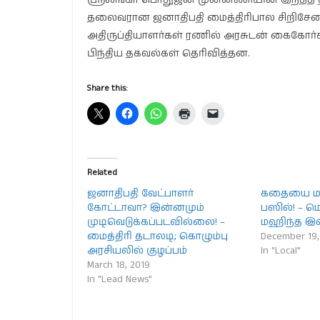
ஸ்ரீலங்கா பொதுஜன முன்னணியின் இந்தத் திடீர
தலைவரான ஜனாதிபதி மைத்திரிபால சிறிசேன கடு
அதிருப்தியாளர்கள் ரணில் அரசுடன் கைகோர்க
பிந்திய தகவல்கள் தெரிவித்தன.
Share this:
Related
ஜனாதிபதி வேட்பாளர்
கதையை மாற
கோட்டாவா? இன்னமும்
பஸில்! – மொ
முடிவெடுக்கப்படவில்லை! –
மஹிந்த இ
மைத்திரி தடாலடி; கொழும்பு
December 19,
அரசியலில் குழப்பம்
In "Local"
March 18, 2019
In "Lead News"