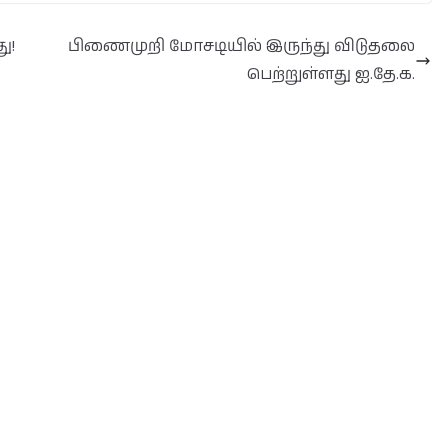
ு!
பிணைமுறி மோசடியில் இருந்து விடுதலை
பெற்றுள்ளது ஐ.தே.க.