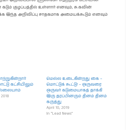
் அறிவிப்பால் ஸ்ரீலங்கா சுதந்திரக் கட்சியின்
ம் குழப்பத்தில் உள்ளார் எனவும், சு.கவின்
்க இந்த அறிவிப்பு சாதகமாக அமையக்கூடும் எனவும்
்றுகின்றார்
மெல்ல உடைகின்றது கை –
ட்டு கட்சியிலும்
மொட்டுக் கூட்டு! – ஒருவரை
ல்லையாம்
ஒருவர் கடுமையாகத் தாக்கி
 2018
இரு தரப்பினரும் தினம் தினம்
கருத்து
April 10, 2019
In "Lead News"