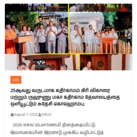
JOBS
25ஆவது வருடமாக கதிர்காமம் கிரி விகாரை
மற்றும் ருஹுணு மகா கதிர்காம தேவாலயத்தை
ஒளியூட்டும் சுதேசி கொஹொம்ப;
August 7, 2026
Editor
2026 எசல பௌர்ணமி தினத்தையிட்டு,
இலங்கையின் இரண்டு முக்கிய வழிபாட்டுத்