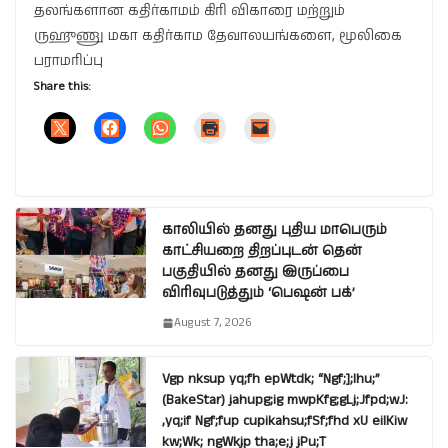
தலங்களான கதிர்காமம் கிரி விகாரை மற்றும்
ருஹுணு மகா கதிர்காம தேவாலயங்களை, மூலிகை
பராமரிப்பு
Share this:
காலியில் தனது புதிய மாபெரும்
காட்சியறை திறப்புடன் தென்
பகுதியில் தனது இருப்பை
விரிவுபடுத்தும் ‘பெஷன் பக்’
August 7, 2026
Vgp nksup yq;fh epWtdk; “Ngf;];lhu;”
(BakeStar) jahupg;ig mwpKfg;gLj;Jfpd;wJ:
,yq;if Ngf;fup cupikahsu;fSf;fhd xU eilKiw
kw;Wk; ngWkjp tha;e;j jPu;T