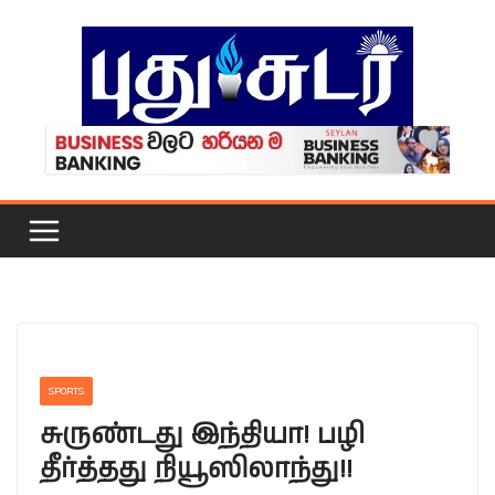
Skip
to
content
SPORTS
சுருண்டது இந்தியா! பழி
தீர்த்தது நியூஸிலாந்து!!