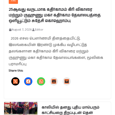
JOBS
25ஆவது வருடமாக கதிர்காமம் கிரி விகாரை
மற்றும் ருஹுணு மகா கதிர்காம தேவாலயத்தை
ஒளியூட்டும் சுதேசி கொஹொம்ப;
August 7, 2026
Editor
2026 எசல பௌர்ணமி தினத்தையிட்டு,
இலங்கையின் இரண்டு முக்கிய வழிபாட்டுத்
தலங்களான கதிர்காமம் கிரி விகாரை மற்றும்
ருஹுணு மகா கதிர்காம தேவாலயங்களை, மூலிகை
பராமரிப்பு
Share this:
காலியில் தனது புதிய மாபெரும்
காட்சியறை திறப்புடன் தென்