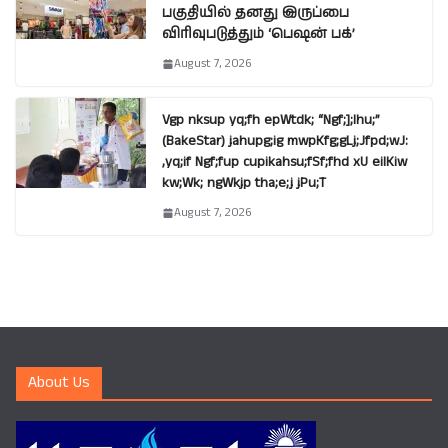
பகுதியில் தனது இருப்பை
விரிவுபடுத்தும் ‘பெஷன் பக்’
August 7, 2026
Vgp nksup yq;fh epWtdk; “Ngf;];lhu;”
(BakeStar) jahupg;ig mwpKfg;gLj;Jfpd;wJ:
,yq;if Ngf;fup cupikahsu;fSf;fhd xU eilKiw
kw;Wk; ngWkjp tha;e;j jPu;T
August 7, 2026
About Us