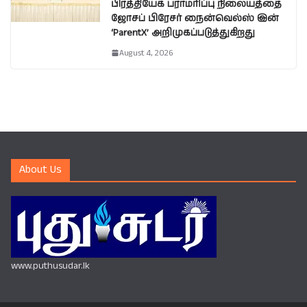
பிரத்தியேக பராமரிப்பு நிலையத்தை
ஜோசப் பிரேசர் நைன்வெல்ஸ் இன்
‘ParentX’ அறிமுகப்படுத்துகிறது
August 4, 2026
About Us
www.puthusudar.lk