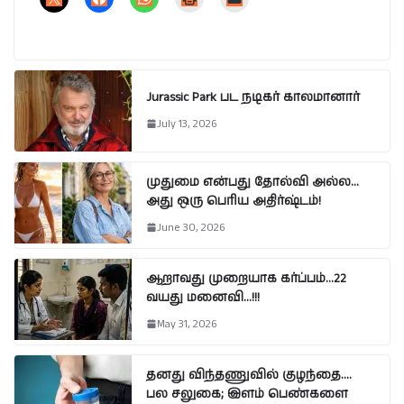
Jurassic Park பட நடிகர் காலமானார்
July 13, 2026
முதுமை என்பது தோல்வி அல்ல…
அது ஒரு பெரிய அதிர்ஷ்டம்!
June 30, 2026
ஆறாவது முறையாக கர்ப்பம்…22
வயது மனைவி…!!!
May 31, 2026
தனது விந்தணுவில் குழந்தை….
பல சலுகை; இளம் பெண்களை