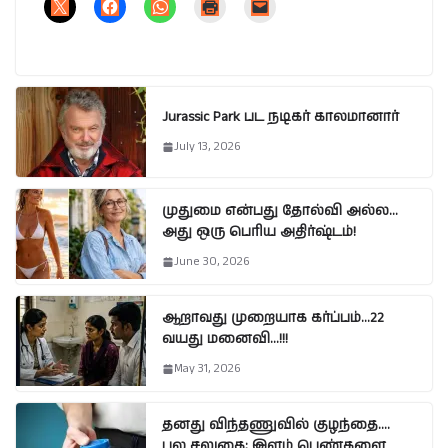
Jurassic Park பட நடிகர் காலமானார்
July 13, 2026
முதுமை என்பது தோல்வி அல்ல…
அது ஒரு பெரிய அதிர்ஷ்டம்!
June 30, 2026
ஆறாவது முறையாக கர்ப்பம்…22
வயது மனைவி…!!!
May 31, 2026
தனது விந்தணுவில் குழந்தை….
பல சலுகை; இளம் பெண்களை