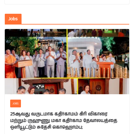
Jobs
JOBS
25ஆவது வருடமாக கதிர்காமம் கிரி விகாரை
மற்றும் ருஹுணு மகா கதிர்காம தேவாலயத்தை
ஒளியூட்டும் சுதேசி கொஹொம்ப;