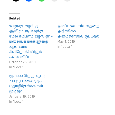
Related
‘வழங்கு வழங்கு
அடிப்படை சம்பளத்தை
ஆயிரம் ரூபாவுக்கு
அதிகரிக்க
மேல் சம்பளம் வழங்கு!’ –
அமைச்சரவை ஒப்புதல்
மலையக மக்களுக்கு
May 1, 2019
ஆதரவாக
In "Local"
கிளிநொச்சியிலும்
கவனயீர்ப்பு
October 25, 2018
In "Local"
ரூ. 1000 இற்கு ஆப்பு –
700 ரூபாவை ஏற்க
தொழிற்சங்கங்கள்
முடிவு?
January 19, 2019
In "Local"