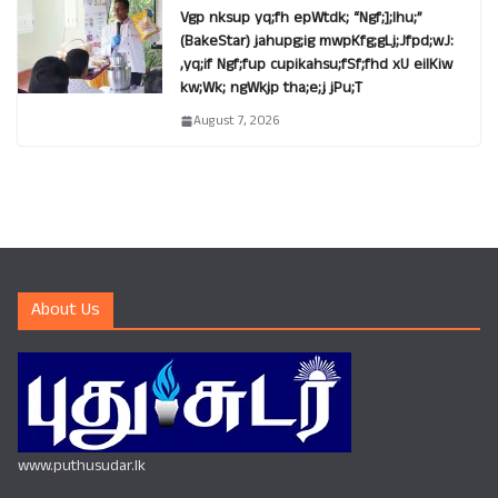
Vgp nksup yq;fh epWtdk; “Ngf;];lhu;”
(BakeStar) jahupg;ig mwpKfg;gLj;Jfpd;wJ:
,yq;if Ngf;fup cupikahsu;fSf;fhd xU eilKiw
kw;Wk; ngWkjp tha;e;j jPu;T
August 7, 2026
About Us
www.puthusudar.lk