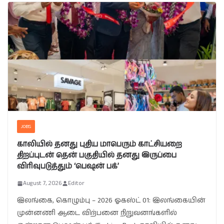
JOBS
காலியில் தனது புதிய மாபெரும் காட்சியறை
திறப்புடன் தென் பகுதியில் தனது இருப்பை
விரிவுபடுத்தும் ‘பெஷன் பக்’
August 7, 2026
Editor
இலங்கை, கொழும்பு – 2026 ஓகஸ்ட் 01: இலங்கையின்
முன்னணி ஆடை விற்பனை நிறுவனங்களில்