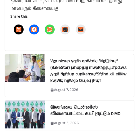
ஒன்றான பெஷன் பக் (Fashion Bug), காலியில் தனது
மாபெரும் கிளையைத்
Share this:
Vgp nksup yq;fh epWtdk; “Ngf;];lhu;”
(BakeStar) jahupg;ig mwpKfg;gLj;Jfpd;wJ:
,yq;if Ngf;fup cupikahsu;fSf;fhd xU eilKiw
kw;Wk; ngWkjp tha;e;j jPu;T
August 7, 2026
இலங்கை டென்னிஸ்
விளையாட்டை உயிரூட்டும் DIMO
August 6, 2026