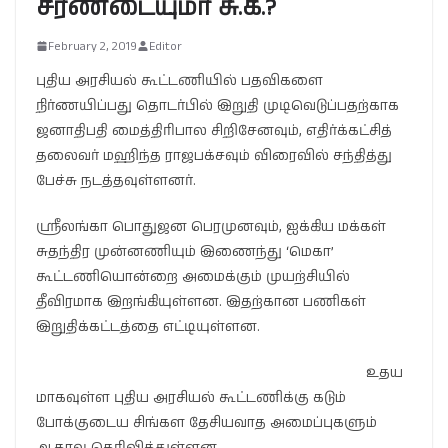
சரணடையுமா சு.க.?
February 2, 2019
Editor
புதிய அரசியல் கூட்டணியில் பதவிகளை
நிர்ணயிப்பது தொடர்பில் இறுதி முடிவெடுப்பதற்காக
ஜனாதிபதி மைத்திரிபால சிறிசேனவும், எதிர்க்கட்சித்
தலைவர் மஹிந்த ராஜபக்சவும் விரைவில் சந்தித்து
பேச்சு நடத்தவுள்ளனர்.
ஶ்ரீலங்கா பொதுஜன பெரமுனவும், ஐக்கிய மக்கள்
சுதந்திர முன்னணியும் இணைந்து ‘மெகா’
கூட்டணியொன்றை அமைக்கும் முயற்சியில்
தீவிரமாக இறங்கியுள்ளன. இதற்கான பணிகள்
இறுதிக்கட்டத்தை எட்டியுள்ளன.
உதய
மாகவுள்ள புதிய அரசியல் கூட்டணிக்கு கடும்
போக்குடைய சிங்கள தேசியவாத அமைப்புகளும்
ஆதரவு தெரிவித்துள்ளன.