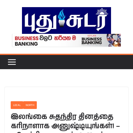
Skip
to
content
LOCAL
NORTH
இலங்கை சுதந்திர தினத்தை
கரிநாளாக அனுஷ்டியுங்கள்! –