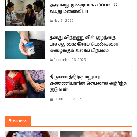
ஆறாவது முறையாக கர்ப்பம்…22
வயது மனைவி…!!!
May 31, 2026
தனது விந்தணுவில் குழந்தை….
பல சலுகை; இளம் பெண்களை
அழைக்கும் உலகப் பிரபலம்!
December 26, 2025
திருமணத்திற்கு மறுப்பு;
அண்ணியாரின் செயலால் அதிர்ந்த
குடும்பம்!
October 22, 2025
Business