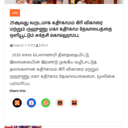
JOBS
25ஆவது வருடமாக கதிர்காமம் கிரி விகாரை
மற்றும் ருஹுணு மகா கதிர்காம தேவாலயத்தை
ஒளியூட்டும் சுதேசி கொஹொம்ப;
August 7, 2026
Editor
2026 எசல பௌர்ணமி தினத்தையிட்டு,
இலங்கையின் இரண்டு முக்கிய வழிபாட்டுத்
தலங்களான கதிர்காமம் கிரி விகாரை மற்றும்
ருஹுணு மகா கதிர்காம தேவாலயங்களை, மூலிகை
பராமரிப்பு
Share this: