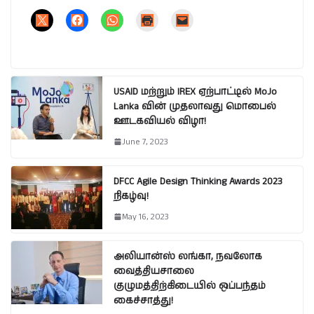
USAID மற்றும் IREX ஏற்பாட்டில் MoJo
Lanka வின் முதலாவது மொபைல்
ஊடகவியல் விழா!
June 7, 2023
DFCC Agile Design Thinking Awards 2023
நிகழ்வு!
May 16, 2023
அலியான்ஸ் லங்கா, நவலோக
வைத்தியசாலை
குழுமத்திற்கிடையில் ஒப்பந்தம்
கைச்சாத்து!