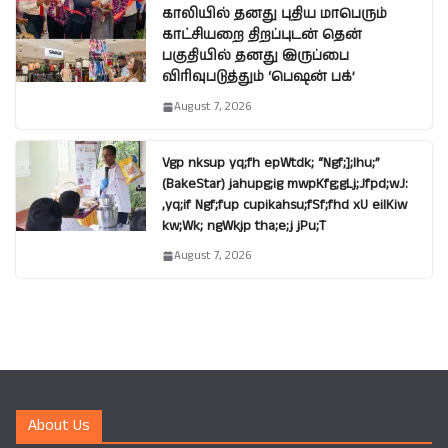
காலியில் தனது புதிய மாபெரும்
காட்சியறை திறப்புடன் தென்
பகுதியில் தனது இருப்பை
விரிவுபடுத்தும் ‘பெஷன் பக்’
August 7, 2026
Vgp nksup yq;fh epWtdk; “Ngf;];lhu;”
(BakeStar) jahupg;ig mwpKfg;gLj;Jfpd;wJ:
,yq;if Ngf;fup cupikahsu;fSf;fhd xU eilKiw
kw;Wk; ngWkjp tha;e;j jPu;T
August 7, 2026
About Us