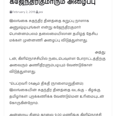
கஜேந்திரகுமாரும் அழைப்பு
February 2, 2019
jasi
இலங்கை சுதந்திர தினத்தை கறுப்பு நாளாக
அனுஷ்டியுங்கள் என்று கஜேந்திரகுமார்
பொன்னம்பலம் தலைமையிலான தமிழ்த் தேசிய
மக்கள் முன்னணி அழைப்பு விடுத்துள்ளது.
அத்து
டன், கிளிநொச்சியில் நடைபெவுள்ள போராட்டத்திற்கு
அவைரும் அணிதிரளும்படியும் வேண்டுகோள்
விடுத்துள்ளது.
“பெப்ரவரி 04ஆம் திகதி (நாளைமறுதினம்)
இலங்கையின் சுதந்திர தினத்தை வடக்கு – கிழக்கு
தமிழர்கள் புறக்கணிக்க வேண்டுமென உரிமையுடன்
கோருகின்றோம்.
அன்றைய தினம் காலை 9.00 மணிக்கு கிளிநொச்சி