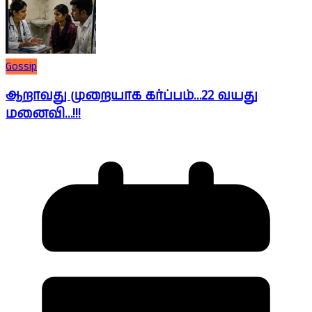
Gossip
ஆறாவது முறையாக கர்ப்பம்…22 வயது
மனைவி…!!!