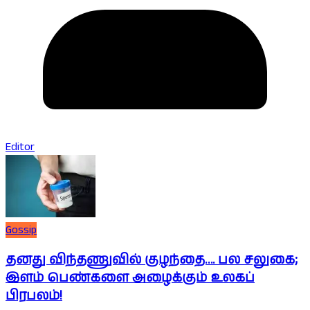
Editor
Gossip
தனது விந்தணுவில் குழந்தை…. பல சலுகை;
இளம் பெண்களை அழைக்கும் உலகப்
பிரபலம்!