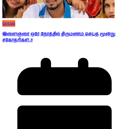
Gossip
இளைஞரை ஒரே நேரத்தில் திருமணம் செய்த மூன்று
சகோதரிகள்..!!