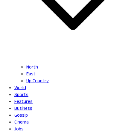
North
East
Up Country
World
Sports
Features
Business
Gossip
Cinema
Jobs