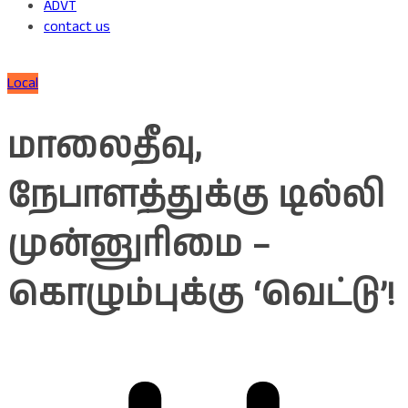
ADVT
contact us
Local
மாலைதீவு,
நேபாளத்துக்கு டில்லி
முன்னுரிமை –
கொழும்புக்கு ‘வெட்டு’!