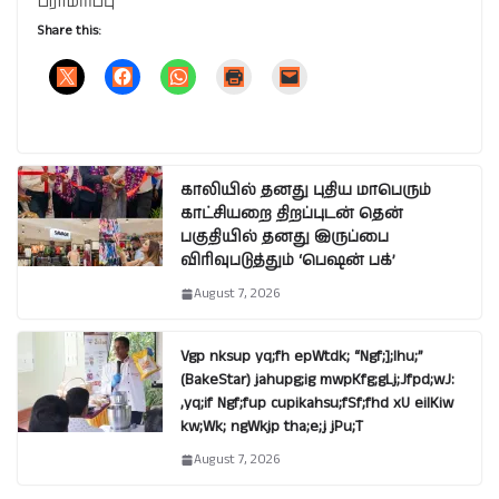
பராமரிப்பு
Share this:
காலியில் தனது புதிய மாபெரும்
காட்சியறை திறப்புடன் தென்
பகுதியில் தனது இருப்பை
விரிவுபடுத்தும் ‘பெஷன் பக்’
August 7, 2026
Vgp nksup yq;fh epWtdk; “Ngf;];lhu;”
(BakeStar) jahupg;ig mwpKfg;gLj;Jfpd;wJ:
,yq;if Ngf;fup cupikahsu;fSf;fhd xU eilKiw
kw;Wk; ngWkjp tha;e;j jPu;T
August 7, 2026