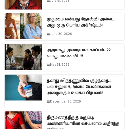
July 13, 2026
முதுமை என்பது தோல்வி அல்ல…
அது ஒரு பெரிய அதிர்ஷ்டம்!
June 30, 2026
ஆறாவது முறையாக கர்ப்பம்…22
வயது மனைவி…!!!
May 31, 2026
தனது விந்தணுவில் குழந்தை….
பல சலுகை; இளம் பெண்களை
அழைக்கும் உலகப் பிரபலம்!
December 26, 2025
திருமணத்திற்கு மறுப்பு;
அண்ணியாரின் செயலால் அதிர்ந்த