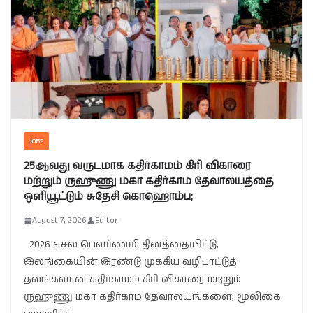
JOBS
25ஆவது வருடமாக கதிர்காமம் கிரி விகாரை
மற்றும் ருஹுணு மகா கதிர்காம தேவாலயத்தை
ஒளியூட்டும் சுதேசி கொஹொம்ப;
August 7, 2026
Editor
2026 எசல பௌர்ணமி தினத்தையிட்டு,
இலங்கையின் இரண்டு முக்கிய வழிபாட்டுத்
தலங்களான கதிர்காமம் கிரி விகாரை மற்றும்
ருஹுணு மகா கதிர்காம தேவாலயங்களை, மூலிகை