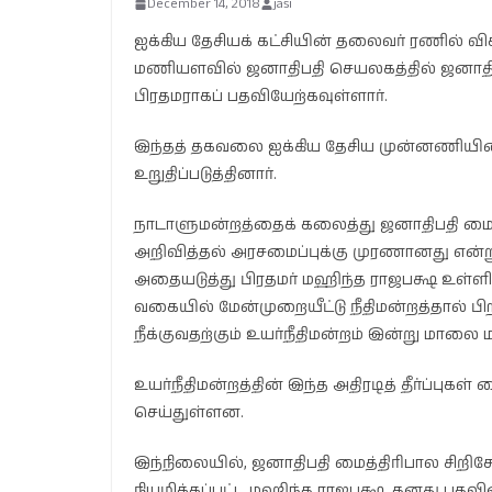
December 14, 2018
jasi
ஐக்கிய தேசியக் கட்சியின் தலைவர் ரணில் வ
மணியளவில் ஜனாதிபதி செயலகத்தில் ஜனாதிப
பிரதமராகப் பதவியேற்கவுள்ளார்.
இந்தத் தகவலை ஐக்கிய தேசிய முன்னணியின்
உறுதிப்படுத்தினார்.
நாடாளுமன்றத்தைக் கலைத்து ஜனாதிபதி மைத்
அறிவித்தல் அரசமைப்புக்கு முரணானது என்று உ
அதையடுத்து பிரதமர் மஹிந்த ராஜபக்ஷ உள்ள
வகையில் மேன்முறையீட்டு நீதிமன்றத்தால் ப
நீக்குவதற்கும் உயர்நீதிமன்றம் இன்று மாலை மற
உயர்நீதிமன்றத்தின் இந்த அதிரடித் தீர்ப்பு
செய்துள்ளன.
இந்நிலையில், ஜனாதிபதி மைத்திரிபால சிறிசே
நியமிக்கப்பட்ட மஹிந்த ராஜபக்ஷ, தனது பத