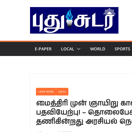
Skip
to
content
E-PAPER
LOCAL
WORLD
SPORTS
LEAD NEWS
LOCAL
மைத்திரி முன் ஞாயிறு 
பதவியேற்பு! – தொலைபேசிய
தணிகின்றது அரசியல் நெர