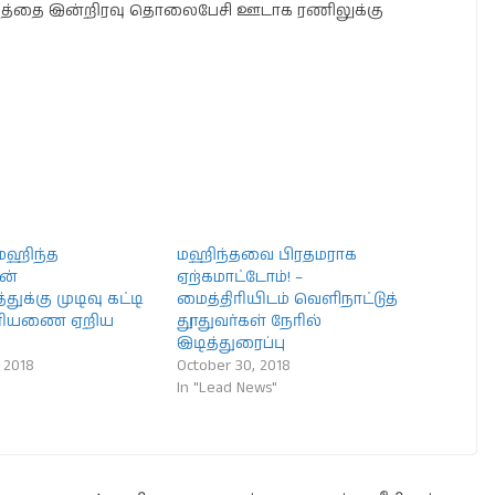
ப்பத்தை இன்றிரவு தொலைபேசி ஊடாக ரணிலுக்கு
 மஹிந்த
மஹிந்தவை பிரதமராக
ன்
ஏற்கமாட்டோம்! –
துக்கு முடிவு கட்டி
மைத்திரியிடம் வெளிநாட்டுத்
 அரியணை ஏறிய
தூதுவர்கள் நேரில்
இடித்துரைப்பு
 2018
October 30, 2018
In "Lead News"