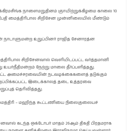
ிக்கிரமசிங்க நாளைமறுதினம் ஞாயிற்றுக்கிழமை காலை 10
தி மைத்திரிபால சிறிசேன முன்னிலையில் மீண்டும்
 நாடாளுமன்ற உறுப்பினர் ராஜித சேனாரத்ன
திரிபால சிறிசேனவால் வெளியிடப்பட்ட வர்த்தமானி
யர்நீதிமன்றம் நேற்று மாலை தீர்ப்பளித்தது.
ிட்ட அமைச்சரவையின் நடவடிக்கைகளைத் தடுக்கும்
ிறப்பிக்கப்பட்ட இடைக்காலத் தடை உத்தரவை
ுப்புத் தெரிவித்தது.
கள் மைத்திரி – மஹிந்த கூட்டணியை நிலைகுலையச்
னவால் கடந்த ஒக்டோபர் மாதம் 26ஆம் திகதி பிரதமராக
வியை நாளை சனிக்கிழமை இராஜிநாமா செய்யவுள்ளார்.