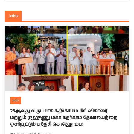
Jobs
JOBS
25ஆவது வருடமாக கதிர்காமம் கிரி விகாரை
மற்றும் ருஹுணு மகா கதிர்காம தேவாலயத்தை
ஒளியூட்டும் சுதேசி கொஹொம்ப;