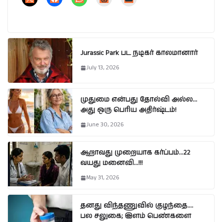
Jurassic Park பட நடிகர் காலமானார்
July 13, 2026
முதுமை என்பது தோல்வி அல்ல…
அது ஒரு பெரிய அதிர்ஷ்டம்!
June 30, 2026
ஆறாவது முறையாக கர்ப்பம்…22
வயது மனைவி…!!!
May 31, 2026
தனது விந்தணுவில் குழந்தை….
பல சலுகை; இளம் பெண்களை