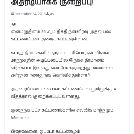
அதிரடியாகக் குறைப்பு!
December 24, 2018
jasi
நா
ளைமறுதினம் 26 ஆம் திகதி நள்ளிரவு முதல் பஸ்
கட்டணங்கள் குறைக்கப்படவுள்ளன.
கடந்த தினங்களில் ஏற்பட்ட எரிபொருள் விலை
மாற்றத்தின் அடிப்படையில் இந்தத் தீர்மானம்
எடுக்கப்பட்டுள்ளது என போக்குவரத்து அமைச்சர்
அர்ஜுன ரணதுங்க தெரிவித்துள்ளார்.
அதனடிப்படையில் பஸ் கட்டணங்கள் நூற்றுக்கு 4
வீதத்தால் குறைக்கப்படவுள்ளது.
குறைந்த பட்ச கட்டணங்களில் எவ்வித மாற்றமும்
இல்லை.
இதேவேளை, ஓட்டோ கட்டணமும்