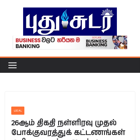
Skip
to
content
LOCAL
26ஆம் திகதி நள்ளிரவு முதல்
போக்குவரத்துக் கட்டணங்கள்