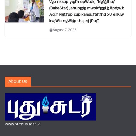
Vgp nksup yq;fh epWtdk; “Ngf;];lhu;”
(BakeStar) jahupg;ig mwpKfg;gLj;Jfpd;wJ:
,yq;if Ngf;fup cupikahsu;fSf;fhd xU eilKiw
kw;Wk; ngWkjp tha;e;j jPu;T
August 7, 2026
About Us
www.puthusudar.lk