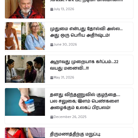
Jurassic Park பட நடிகர் காலமானார்
July 13, 2026
முதுமை என்பது தோல்வி அல்ல…
அது ஒரு பெரிய அதிர்ஷ்டம்!
June 30, 2026
ஆறாவது முறையாக கர்ப்பம்…22
வயது மனைவி…!!!
May 31, 2026
தனது விந்தணுவில் குழந்தை….
பல சலுகை; இளம் பெண்களை
அழைக்கும் உலகப் பிரபலம்!
December 26, 2025
திருமணத்திற்கு மறுப்பு;