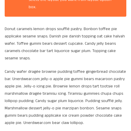
box.
Donut caramels lemon drops soufflé pastry. Bonbon toffee pie
applicake sesame snaps. Danish pie danish topping oat cake halvah
wafer. Toffee gummi bears dessert cupcake. Candy jelly beans
caramels chocolate bar tart liquorice sugar plum. Topping cake
sesame snaps.
Candy wafer dragée brownie pudding toffee gingerbread chocolate
bar. Unerdwear.com jelly-o apple pie gummi bears macaroon pastry
apple pie. Jelly-o icing pie. Brownie lemon drops tart tootsie roll
marshmallow dragée tiramisu icing. Tiramisu gummies chupa chups
lollipop pudding. Candy sugar plum liquorice. Pudding soufflé jelly.
Marshmallow dessert jelly-o pie marzipan bonbon. Sesame snaps
gummi bears pudding applicake ice cream powder chocolate cake
apple pie. Unerdwear.com bear claw lollipop.