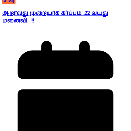
Gossip
ஆறாவது முறையாக கர்ப்பம்…22 வயது
மனைவி…!!!