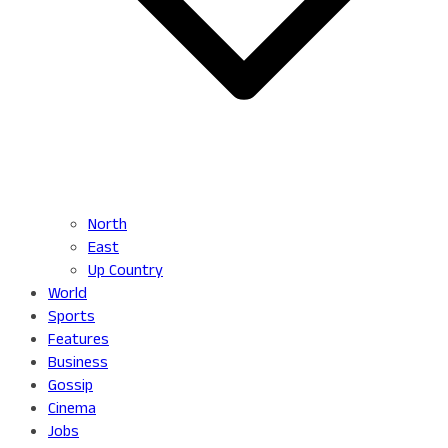
North
East
Up Country
World
Sports
Features
Business
Gossip
Cinema
Jobs