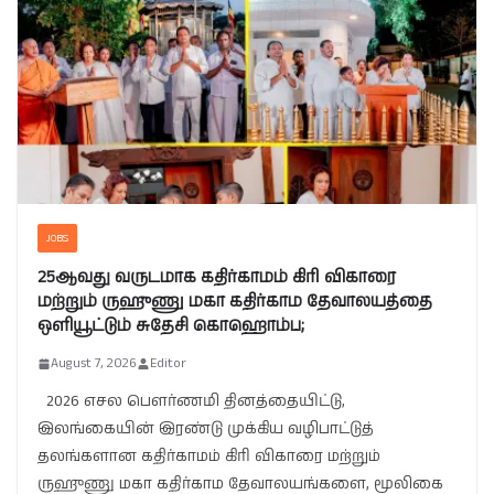
JOBS
25ஆவது வருடமாக கதிர்காமம் கிரி விகாரை
மற்றும் ருஹுணு மகா கதிர்காம தேவாலயத்தை
ஒளியூட்டும் சுதேசி கொஹொம்ப;
August 7, 2026
Editor
2026 எசல பௌர்ணமி தினத்தையிட்டு,
இலங்கையின் இரண்டு முக்கிய வழிபாட்டுத்
தலங்களான கதிர்காமம் கிரி விகாரை மற்றும்
ருஹுணு மகா கதிர்காம தேவாலயங்களை, மூலிகை