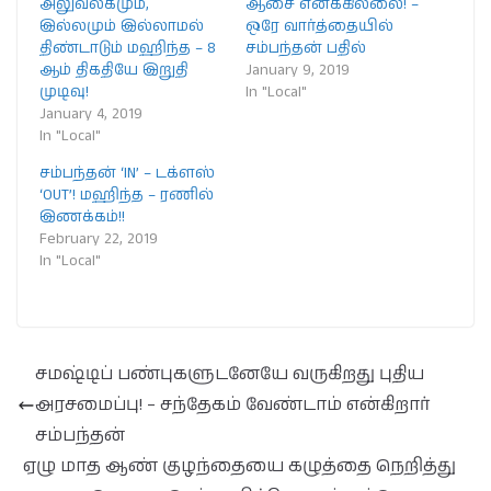
அலுவலகமும்,
ஆசை எனக்கில்லை! –
இல்லமும் இல்லாமல்
ஒரே வார்த்தையில்
திண்டாடும் மஹிந்த – 8
சம்பந்தன் பதில்
ஆம் திகதியே இறுதி
January 9, 2019
முடிவு!
In "Local"
January 4, 2019
In "Local"
சம்பந்தன் ‘IN’ – டக்ளஸ்
‘OUT’! மஹிந்த – ரணில்
இணக்கம்!!
February 22, 2019
In "Local"
சமஷ்டிப் பண்புகளுடனேயே வருகிறது புதிய
அரசமைப்பு! – சந்தேகம் வேண்டாம் என்கிறார்
சம்பந்தன்
ஏழு மாத ஆண் குழந்தையை கழுத்தை நெறித்து