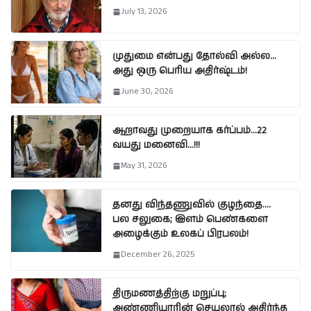
July 13, 2026
முதுமை என்பது தோல்வி அல்ல…
அது ஒரு பெரிய அதிர்ஷ்டம்!
June 30, 2026
ஆறாவது முறையாக கர்ப்பம்…22
வயது மனைவி…!!!
May 31, 2026
தனது விந்தணுவில் குழந்தை….
பல சலுகை; இளம் பெண்களை
அழைக்கும் உலகப் பிரபலம்!
December 26, 2025
திருமணத்திற்கு மறுப்பு;
அண்ணியாரின் செயலால் அதிர்ந்த