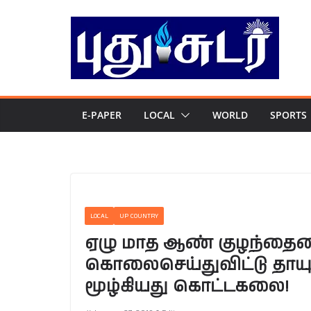
Skip
to
content
E-PAPER
LOCAL
WORLD
SPORTS
LOCAL
UP COUNTRY
ஏழு மாத ஆண் குழந்தைய
கொலைசெய்துவிட்டு தாயு
மூழ்கியது கொட்டகலை!