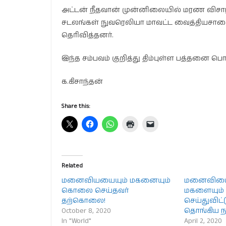
அட்டன் நீதவான் முன்னிலையில் மரண வி
சடலங்கள் நுவரெலியா மாவட்ட வைத்தியசாலை
தெரிவித்தனர்.
இந்த சம்பவம் குறித்து திம்புள்ள பத்தனை
க.கிசாந்தன்
Share this:
Related
மனைவியயையும் மகனையும்
மனைவியைய
கொலை செய்தவர்
மகளையும
தற்கொலை!
செய்துவிட்ட
October 8, 2020
தொங்கிய ந
In "World"
April 2, 2020