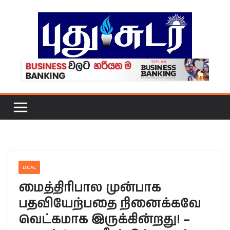
Skip
to
content
LOCAL
மைத்திரிபால முன்பாக
பதவியேற்பதை நினைக்கவே
வெட்கமாக இருக்கின்றது! –