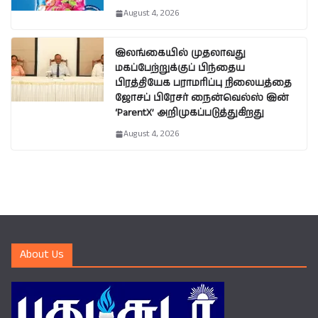
August 4, 2026
இலங்கையில் முதலாவது
மகப்பேற்றுக்குப் பிந்தைய
பிரத்தியேக பராமரிப்பு நிலையத்தை
ஜோசப் பிரேசர் நைன்வெல்ஸ் இன்
‘ParentX’ அறிமுகப்படுத்துகிறது
August 4, 2026
About Us