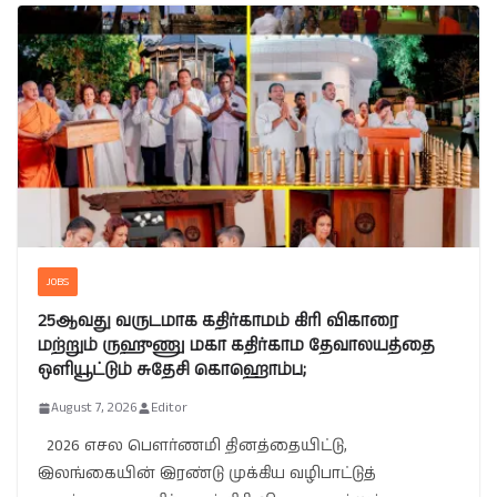
JOBS
25ஆவது வருடமாக கதிர்காமம் கிரி விகாரை
மற்றும் ருஹுணு மகா கதிர்காம தேவாலயத்தை
ஒளியூட்டும் சுதேசி கொஹொம்ப;
August 7, 2026
Editor
2026 எசல பௌர்ணமி தினத்தையிட்டு,
இலங்கையின் இரண்டு முக்கிய வழிபாட்டுத்