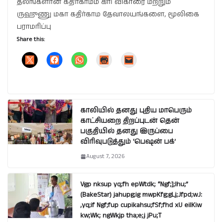
தலங்களான கதிர்காமம் கிரி விகாரை மற்றும்
ருஹுணு மகா கதிர்காம தேவாலயங்களை, மூலிகை
பராமரிப்பு
Share this:
காலியில் தனது புதிய மாபெரும்
காட்சியறை திறப்புடன் தென்
பகுதியில் தனது இருப்பை
விரிவுபடுத்தும் ‘பெஷன் பக்’
August 7, 2026
Vgp nksup yq;fh epWtdk; “Ngf;];lhu;”
(BakeStar) jahupg;ig mwpKfg;gLj;Jfpd;wJ:
,yq;if Ngf;fup cupikahsu;fSf;fhd xU eilKiw
kw;Wk; ngWkjp tha;e;j jPu;T