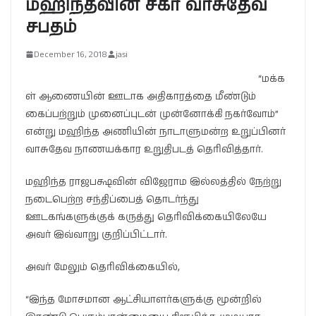
மஹிந்தவின் சகா வாசுதேவ
சபதம்
December 16, 2018
jasi
“மக்க
ள் ஆணையின் ஊடாக அதிகாரத்தை மீண்டும்
கைப்பற்றும் முனைப்புடன் முன்னோக்கி நகர்வோம்”
என்று மஹிந்த அணியின் நாடாளுமன்ற உறுப்பினர்
வாசுதேவ நாணயக்கார உறுதிபடத் தெரிவித்தார்.
மஹிந்த ராஜபக்ஷவின் விஜேராம இல்லத்தில் நேற்று
நடைபெற்ற சந்திப்பைத் தொடர்ந்து
ஊடகங்களுக்குக் கருத்து தெரிவிக்கையிலேயே
அவர் இவ்வாறு குறிப்பிட்டார்.
அவர் மேலும் தெரிவிக்கையில்,
“இந்த மோசமான ஆட்சியாளர்களுக்கு மூன்றில்