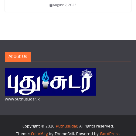
August 7, 2026
About Us
www.puthusudar.lk
Copyright © 2026
Puthusudar
. All rights reserved.
Theme:
ColorMag
by ThemeGrill. Powered by
WordPress
.