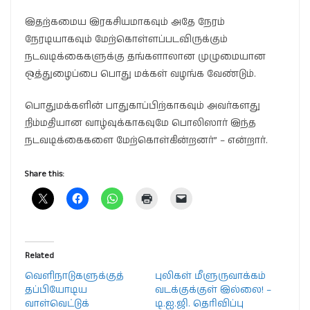
இதற்கமைய இரகசியமாகவும் அதே நேரம்
நேரடியாகவும் மேற்கொள்ளப்படவிருக்கும்
நடவடிக்கைகளுக்கு தங்களாலான முழுமையான
ஒத்துழைப்பை பொது மக்கள் வழங்க வேண்டும்.
பொதுமக்களின் பாதுகாப்பிற்காகவும் அவர்களது
நிம்மதியான வாழ்வுக்காகவுமே பொலிஸார் இந்த
நடவடிக்கைகளை மேற்கொள்கின்றனர்” – என்றார்.
Share this:
Related
வெளிநாடுகளுக்குத்
புலிகள் மீளுருவாக்கம்
தப்பியோடிய
வடக்குக்குள் இல்லை! –
வாள்வெட்டுக்
டி.ஐ.ஜி. தெரிவிப்பு