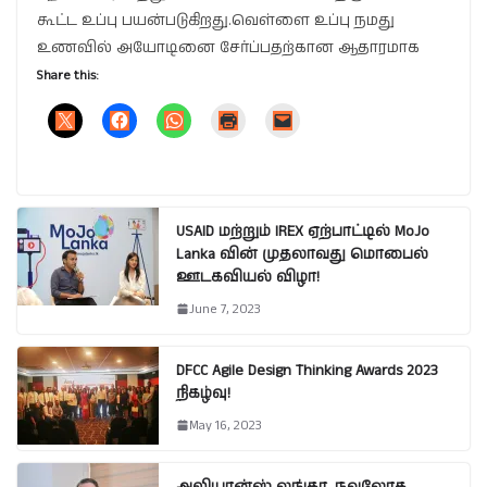
கூட்ட உப்பு பயன்படுகிறது.வெள்ளை உப்பு நமது
உணவில் அயோடினை சேர்ப்பதற்கான ஆதாரமாக
Share this:
USAID மற்றும் IREX ஏற்பாட்டில் MoJo
Lanka வின் முதலாவது மொபைல்
ஊடகவியல் விழா!
June 7, 2023
DFCC Agile Design Thinking Awards 2023
நிகழ்வு!
May 16, 2023
அலியான்ஸ் லங்கா, நவலோக