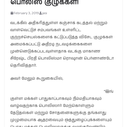
பொலிஸ் குழுக்கள்!
February 3, 2019
jasi
வடக்கில் அதிகரித்துள்ள கஞ்சாக் கடத்தல் மற்றும்
வாள்வெட்டுச் சம்பவங்கள் உள்ளிட்ட
குற்றச்செயல்களைக் கட்டுப்படுத்த விசேட குழுக்கள்
அமைக்கப்பட்டு அதிரடி நடவடிக்கைகளை
முன்னெடுக்கப்படவுள்ளதாக வடக்கு மாகாண
சிரேஷ்ட பிரதி பொலிஸ்மா ரொஷான் பெர்னாண்டோ
தெரிவித்தார்.
அவர் மேலும் கூறுகையில்,
“இங்
குள்ள மக்கள் பாதுகாப்பாகவும் நிம்மதியாகவும்
வாழ்வதற்காக பொலிஸார் மேற்கொள்ளும்
தேடுதல்கள் மற்றும் சோதனைகளுக்கு தங்களது
முழுமையாக ஆதரவையும் ஒத்துழைப்புக்களையும்
பொது மக்கள் பொலிஸாருக்கு வழங்கவேண்டும்.