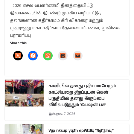
2026 எசல பௌர்ணமி தினத்தையிட்டு,
இலங்கையின் இரண்டு முக்கிய வழிபாட்டுத்
தலங்களான கதிர்காமம் கிரி விகாரை மற்றும்
ருஹுணு மகா கதிர்காம தேவாலயங்களை, மூலிகை
பராமரிப்பு
Share this:
காலியில் தனது புதிய மாபெரும்
காட்சியறை திறப்புடன் தென்
பகுதியில் தனது இருப்பை
விரிவுபடுத்தும் ‘பெஷன் பக்’
August 7, 2026
Vgp nksup yq;fh epWtdk; “Ngf;];lhu;”