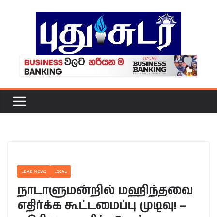
Skip
to
content
LEAD NEWS
LOCAL
நாடாளுமன்றில் மஹிந்தவை
எதிர்க்க கூட்டமைப்பு முடிவு! –