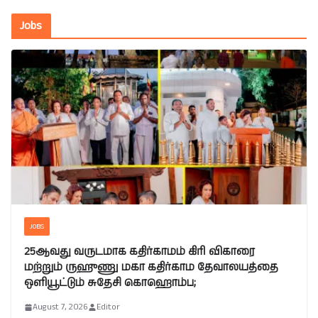
Jobs
JOBS
25ஆவது வருடமாக கதிர்காமம் கிரி விகாரை
மற்றும் ருஹுணு மகா கதிர்காம தேவாலயத்தை
ஒளியூட்டும் சுதேசி கொஹொம்ப;
August 7, 2026
Editor