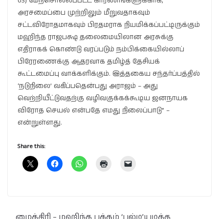
03) மேற்சொல்லப்பட்ட காரணங்களுக்காக,
அரசமைப்பை முற்றிலும் மீறுவதாகவும்
சட்டவிரோதமாகவும் பிரதமராக நியமிக்கப்பட்டிருக்கும்
மஹிந்த ராஜபக்ஷ தலைமையிலான அரசுக்கு
எதிராகக் கொண்டு வரப்படும் நம்பிக்கையில்லாப்
பிரேரணைக்கு ஆதரவாக தமிழ்த் தேசியக்
கூட்டமைப்பு வாக்களிக்கும். இத்தகைய சந்தர்ப்பத்தில்
‘நடுநிலை’ வகிப்பதென்பது அராஜம் – அது
வெற்றியீட்டுவதற்கு வழிவகுக்கக்கூடிய ஜனநாயக
விரோத செயல் என்பதே எமது நிலைப்பாடு” –
என்றுள்ளது.
Share this:
மைத்திரி – மஹிந்த பக்கம் ‘பல்டி’யடித்த