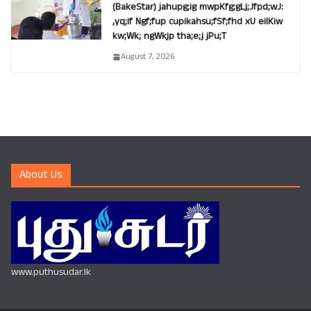
(BakeStar) jahupg;ig mwpKfg;gLj;Jfpd;wJ:
,yq;if Ngf;fup cupikahsu;fSf;fhd xU eilKiw
kw;Wk; ngWkjp tha;e;j jPu;T
August 7, 2026
About Us
www.puthusudar.lk