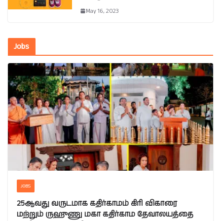
May 16, 2023
Jobs
JOBS
25ஆவது வருடமாக கதிர்காமம் கிரி விகாரை
மற்றும் ருஹுணு மகா கதிர்காம தேவாலயத்தை