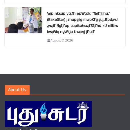
Vgp nksup yq;fh epWtdk; “Ngf;];lhu;”
(BakeStar) jahupg;ig mwpKfg;gLj;Jfpd;wJ:
,yq;if Ngf;fup cupikahsu;fSf;fhd xU eilKiw
kw;Wk; ngWkjp tha;e;j jPu;T
August 7, 2026
About Us