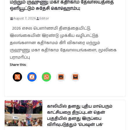
மற்றும் ருஹுணு மகா கதிர்காம தேவாலயத்தை
ஒளியூட்டும் சுதேசி கொஹொம்ப;
August 7, 2026
Editor
2026 எசல பௌர்ணமி தினத்தையிட்டு,
இலங்கையின் இரண்டு முக்கிய வழிபாட்டுத்
தலங்களான கதிர்காமம் கிரி விகாரை மற்றும்
ருஹுணு மகா கதிர்காம தேவாலயங்களை, மூலிகை
பராமரிப்பு
Share this:
காலியில் தனது புதிய மாபெரும்
காட்சியறை திறப்புடன் தென்
பகுதியில் தனது இருப்பை
விரிவுபடுத்தும் ‘பெஷன் பக்’