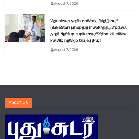
August 7, 2026
Vgp nksup yq;fh epWtdk; “Ngf;];lhu;”
(BakeStar) jahupg;ig mwpKfg;gLj;Jfpd;wJ:
,yq;if Ngf;fup cupikahsu;fSf;fhd xU eilKiw
kw;Wk; ngWkjp tha;e;j jPu;T
August 7, 2026
About Us