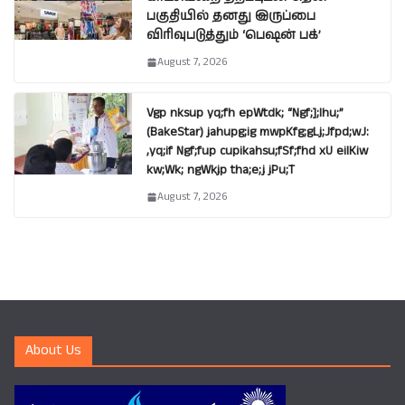
பகுதியில் தனது இருப்பை
விரிவுபடுத்தும் ‘பெஷன் பக்’
August 7, 2026
Vgp nksup yq;fh epWtdk; “Ngf;];lhu;”
(BakeStar) jahupg;ig mwpKfg;gLj;Jfpd;wJ:
,yq;if Ngf;fup cupikahsu;fSf;fhd xU eilKiw
kw;Wk; ngWkjp tha;e;j jPu;T
August 7, 2026
About Us