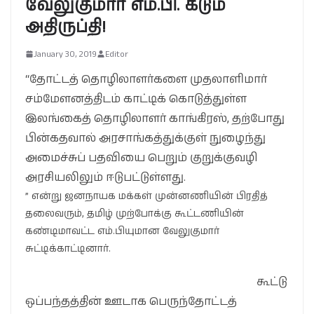
வேலுகுமார் எம்.பி. கடும்
அதிருப்தி!
January 30, 2019
Editor
“தோட்டத் தொழிலாளர்களை முதலாளிமார்
சம்மேளனத்திடம் காட்டிக் கொடுத்துள்ள
இலங்கைத் தொழிலாளர் காங்கிரஸ், தற்போது
பின்கதவால் அரசாங்கத்துக்குள் நுழைந்து
அமைச்சுப் பதவியை பெறும் குறுக்குவழி
அரசியலிலும் ஈடுபட்டுள்ளது.
” என்று ஜனநாயக மக்கள் முன்னணியின் பிரதித்
தலைவரும், தமிழ் முற்போக்கு கூட்டணியின்
கண்டிமாவட்ட எம்.பியுமான வேலுகுமார்
சுட்டிக்காட்டினார்.
கூட்டு
ஒப்பந்தத்தின் ஊடாக பெருந்தோட்டத்