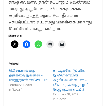
சங்கு எவ்வளவு தான் சுட்டாலும் வெண்மை
மாறாது. அதுபோல் தான் மக்களுக்காக
அரசியல் நடத்தும்நாம் சுயாதீனமாக
செயற்பட்டால் கூட எமது கொள்கை மாறாது :
இலட்சியம் சகாது.’’ என்றார்.
Share this:
Related
இ.தொ.காவுக்கு
காட்டிக்கொடுப்பதே
அருகதை இல்லை –
இ.தொ.காவின்
வேலுகுமார் சாட்டையடி!
அரசியல் ‘ஸ்டைல்’ –
February 1, 2019
விளாசித்தள்ளுகிறார்
In "Local"
வேலுகுமார் எம்.பி.!
February 18, 2019
In "Local"