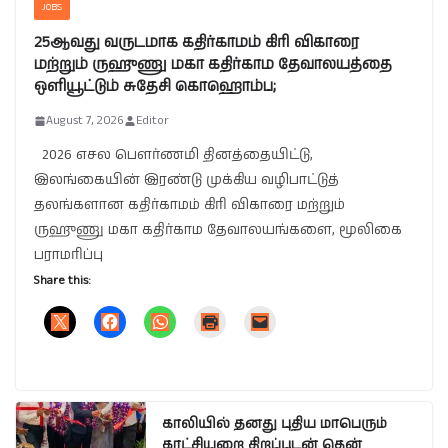
JOBS
25ஆவது வருடமாக கதிர்காமம் கிரி விகாரை
மற்றும் ருஹுணு மகா கதிர்காம தேவாலயத்தை
ஒளியூட்டும் சுதேசி கொஹொம்ப;
August 7, 2026
Editor
2026 எசல பௌர்ணமி தினத்தையிட்டு,
இலங்கையின் இரண்டு முக்கிய வழிபாட்டுத்
தலங்களான கதிர்காமம் கிரி விகாரை மற்றும்
ருஹுணு மகா கதிர்காம தேவாலயங்களை, மூலிகை
பராமரிப்பு
Share this:
காலியில் தனது புதிய மாபெரும்
காட்சியறை திறப்புடன் தென்