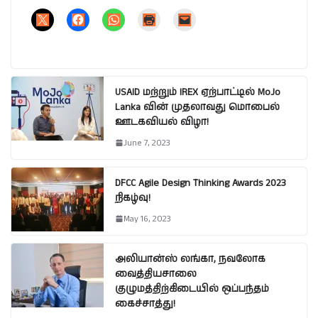
USAID மற்றும் IREX ஏற்பாட்டில் MoJo
Lanka வின் முதலாவது மொபைல்
ஊடகவியல் விழா!
June 7, 2023
DFCC Agile Design Thinking Awards 2023
நிகழ்வு!
May 16, 2023
அலியான்ஸ் லங்கா, நவலோக
வைத்தியசாலை
குழுமத்திற்கிடையில் ஒப்பந்தம்
கைச்சாத்து!