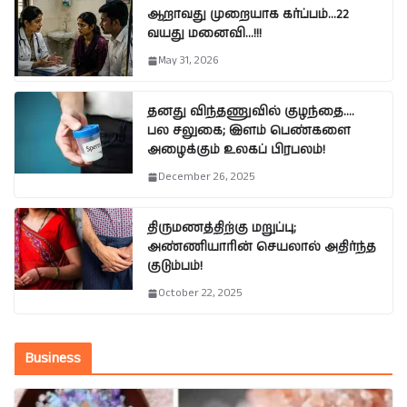
ஆறாவது முறையாக கர்ப்பம்…22
வயது மனைவி…!!!
May 31, 2026
தனது விந்தணுவில் குழந்தை….
பல சலுகை; இளம் பெண்களை
அழைக்கும் உலகப் பிரபலம்!
December 26, 2025
திருமணத்திற்கு மறுப்பு;
அண்ணியாரின் செயலால் அதிர்ந்த
குடும்பம்!
October 22, 2025
Business