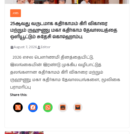
JOBS
25ஆவது வருடமாக கதிர்காமம் கிரி விகாரை
மற்றும் ருஹுணு மகா கதிர்காம தேவாலயத்தை
ஒளியூட்டும் சுதேசி கொஹொம்ப;
August 7, 2026
Editor
2026 எசல பௌர்ணமி தினத்தையிட்டு,
இலங்கையின் இரண்டு முக்கிய வழிபாட்டுத்
தலங்களான கதிர்காமம் கிரி விகாரை மற்றும்
ருஹுணு மகா கதிர்காம தேவாலயங்களை, மூலிகை
பராமரிப்பு
Share this: