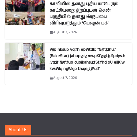
காலியில் தனது புதிய மாபெரும்
காட்சியறை திறப்புடன் தென்
பகுதியில் தனது இருப்பை
விரிவுபடுத்தும் ‘பெஷன் பக்’
August 7, 2026
Vgp nksup yq;fh epWtdk; “Ngf;];lhu;”
(BakeStar) jahupg;ig mwpKfg;gLj;Jfpd;wJ:
,yq;if Ngf;fup cupikahsu;fSf;fhd xU eilKiw
kw;Wk; ngWkjp tha;e;j jPu;T
August 7, 2026
About Us