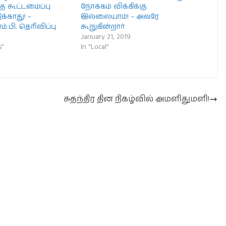
கு கூட்டமைப்பு
நோக்கம் விக்கிக்கு
்காது! –
இல்லையாம்! – அவரே
ம்.பி. தெரிவிப்பு
கூறுகின்றார்
9
January 21, 2019
s"
In "Local"
சுதந்திர தின நிகழ்வில் அமளிதுமளி!