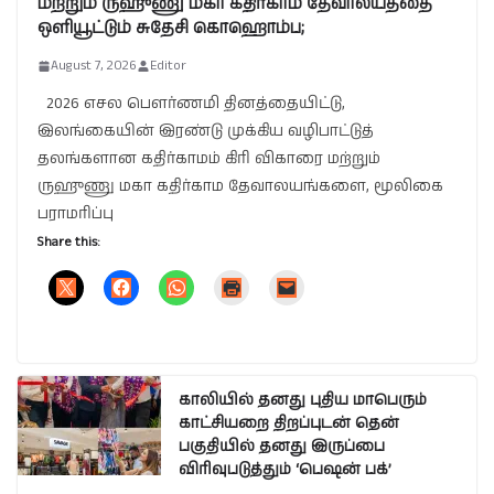
மற்றும் ருஹுணு மகா கதிர்காம தேவாலயத்தை
ஒளியூட்டும் சுதேசி கொஹொம்ப;
August 7, 2026
Editor
2026 எசல பௌர்ணமி தினத்தையிட்டு,
இலங்கையின் இரண்டு முக்கிய வழிபாட்டுத்
தலங்களான கதிர்காமம் கிரி விகாரை மற்றும்
ருஹுணு மகா கதிர்காம தேவாலயங்களை, மூலிகை
பராமரிப்பு
Share this:
காலியில் தனது புதிய மாபெரும்
காட்சியறை திறப்புடன் தென்
பகுதியில் தனது இருப்பை
விரிவுபடுத்தும் ‘பெஷன் பக்’