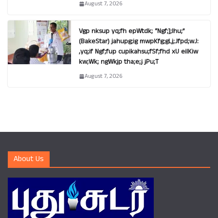
August 7, 2026
Vgp nksup yq;fh epWtdk; “Ngf;];lhu;”
(BakeStar) jahupg;ig mwpKfg;gLj;Jfpd;wJ:
,yq;if Ngf;fup cupikahsu;fSf;fhd xU eilKiw
kw;Wk; ngWkjp tha;e;j jPu;T
August 7, 2026
About Us