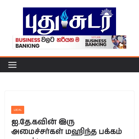
Skip
to
content
LOCAL
ஐ.தே.கவின் இரு
அமைச்சர்கள் மஹிந்த பக்கம்