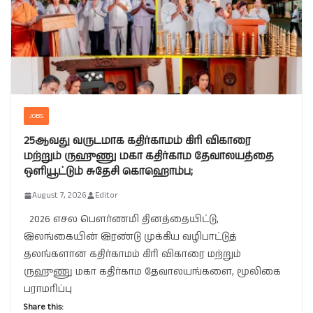
JOBS
25ஆவது வருடமாக கதிர்காமம் கிரி விகாரை
மற்றும் ருஹுணு மகா கதிர்காம தேவாலயத்தை
ஒளியூட்டும் சுதேசி கொஹொம்ப;
August 7, 2026
Editor
2026 எசல பௌர்ணமி தினத்தையிட்டு,
இலங்கையின் இரண்டு முக்கிய வழிபாட்டுத்
தலங்களான கதிர்காமம் கிரி விகாரை மற்றும்
ருஹுணு மகா கதிர்காம தேவாலயங்களை, மூலிகை
பராமரிப்பு
Share this: