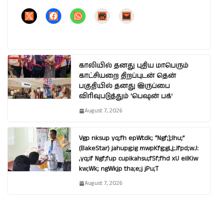
காலியில் தனது புதிய மாபெரும்
காட்சியறை திறப்புடன் தென்
பகுதியில் தனது இருப்பை
விரிவுபடுத்தும் ‘பெஷன் பக்’
August 7, 2026
Vgp nksup yq;fh epWtdk; “Ngf;];lhu;”
(BakeStar) jahupg;ig mwpKfg;gLj;Jfpd;wJ:
,yq;if Ngf;fup cupikahsu;fSf;fhd xU eilKiw
kw;Wk; ngWkjp tha;e;j jPu;T
August 7, 2026