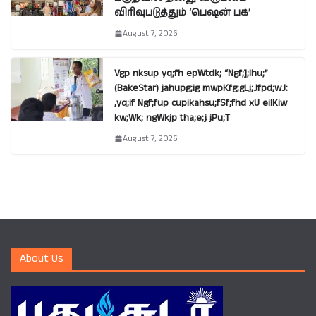
விரிவுபடுத்தும் ‘பெஷன் பக்’
August 7, 2026
Vgp nksup yq;fh epWtdk; “Ngf;];lhu;”
(BakeStar) jahupg;ig mwpKfg;gLj;Jfpd;wJ:
,yq;if Ngf;fup cupikahsu;fSf;fhd xU eilKiw
kw;Wk; ngWkjp tha;e;j jPu;T
August 7, 2026
About Us