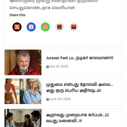
இளைஞரை மூன்று சகோதரிகள் திருமணம்
செய்துகொண்டதாக வெளியான
Share this:
Jurassic Park பட நடிகர் காலமானார்
July 13, 2026
முதுமை என்பது தோல்வி அல்ல…
அது ஒரு பெரிய அதிர்ஷ்டம்!
June 30, 2026
ஆறாவது முறையாக கர்ப்பம்…22
வயது மனைவி…!!!