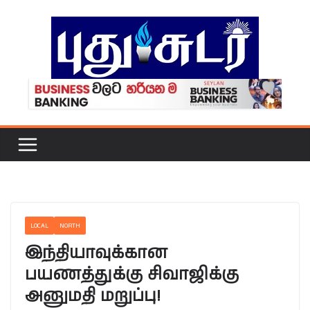
Skip
to
content
LOCAL
NORTH
இந்தியாவுக்கான
பயணத்துக்கு சிவாஜிக்கு
அனுமதி மறுப்பு!