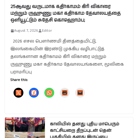
25ஆவது வருடமாக கதிர்காமம் கிரி விகாரை
மற்றும் ருஹுணு மகா கதிர்காம தேவாலயத்தை
ஒளியூட்டும் சுதேசி கொஹொம்ப;
August 7, 2026
Editor
2026 எசல பௌர்ணமி தினத்தையிட்டு,
இலங்கையின் இரண்டு முக்கிய வழிபாட்டுத்
தலங்களான கதிர்காமம் கிரி விகாரை மற்றும்
ருஹுணு மகா கதிர்காம தேவாலயங்களை, மூலிகை
பராமரிப்பு
Share this:
காலியில் தனது புதிய மாபெரும்
காட்சியறை திறப்புடன் தென்
பகுதியில் தனது இருப்பை