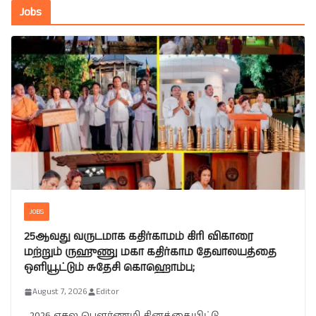
Jobs
JOBS
25ஆவது வருடமாக கதிர்காமம் கிரி விகாரை
மற்றும் ருஹுணு மகா கதிர்காம தேவாலயத்தை
ஒளியூட்டும் சுதேசி கொஹொம்ப;
August 7, 2026
Editor