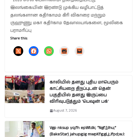
2026 எசல பௌர்ணமி தினத்தையிட்டு,
இலங்கையின் இரண்டு முக்கிய வழிபாட்டுத்
தலங்களான கதிர்காமம் கிரி விகாரை மற்றும்
ருஹுணு மகா கதிர்காம தேவாலயங்களை, மூலிகை
பராமரிப்பு
Share this:
காலியில் தனது புதிய மாபெரும்
காட்சியறை திறப்புடன் தென்
பகுதியில் தனது இருப்பை
விரிவுபடுத்தும் ‘பெஷன் பக்’
August 7, 2026
Vgp nksup yq;fh epWtdk; “Ngf;];lhu;”
(BakeStar) jahupg;ig mwpKfg;gLj;Jfpd;wJ: