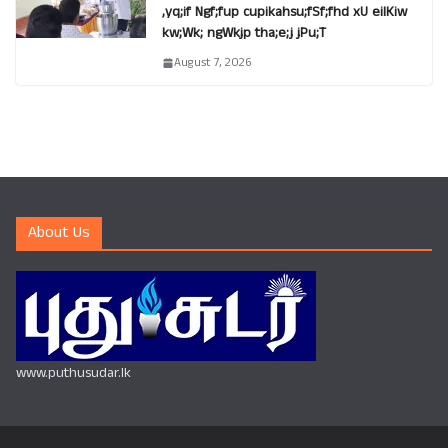
,yq;if Ngf;fup cupikahsu;fSf;fhd xU eilKiw
kw;Wk; ngWkjp tha;e;j jPu;T
August 7, 2026
About Us
www.puthusudar.lk