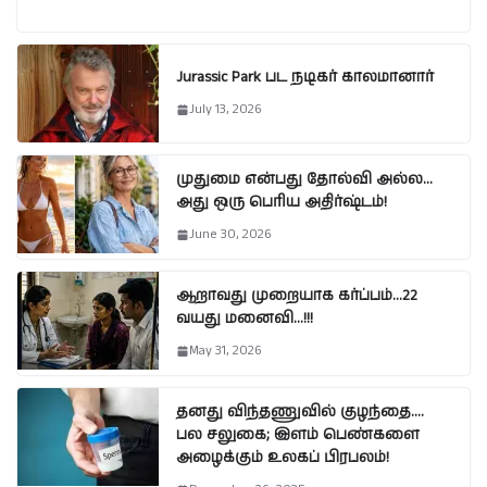
Jurassic Park பட நடிகர் காலமானார்
July 13, 2026
முதுமை என்பது தோல்வி அல்ல…
அது ஒரு பெரிய அதிர்ஷ்டம்!
June 30, 2026
ஆறாவது முறையாக கர்ப்பம்…22
வயது மனைவி…!!!
May 31, 2026
தனது விந்தணுவில் குழந்தை….
பல சலுகை; இளம் பெண்களை
அழைக்கும் உலகப் பிரபலம்!