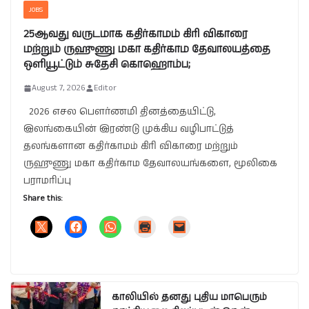
JOBS
25ஆவது வருடமாக கதிர்காமம் கிரி விகாரை
மற்றும் ருஹுணு மகா கதிர்காம தேவாலயத்தை
ஒளியூட்டும் சுதேசி கொஹொம்ப;
August 7, 2026
Editor
2026 எசல பௌர்ணமி தினத்தையிட்டு,
இலங்கையின் இரண்டு முக்கிய வழிபாட்டுத்
தலங்களான கதிர்காமம் கிரி விகாரை மற்றும்
ருஹுணு மகா கதிர்காம தேவாலயங்களை, மூலிகை
பராமரிப்பு
Share this:
காலியில் தனது புதிய மாபெரும்