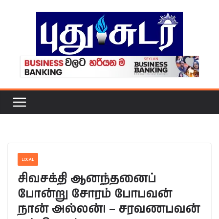
Skip
to
content
LOCAL
சிவசக்தி ஆனந்தனைப்
போன்று சோரம் போபவன்
நான் அல்லன்! – சரவணபவன்