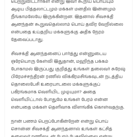
பெற்றுவிட்டார்கள் என்று இவர் கூறிய பொய்யும்
ஆடிய பித்தலாட்டமும் மக்கள் மனதில் இன்னமும்
நீங்காமலேயே இருக்கின்றன. இதனால் சிவசக்தி
ஆனந்தன் கூறுவதெல்லாம் பொய் தவிர வேறில்லை
என்பதை உய்தறிய மக்களுக்கு அதிக நேரம்
தேவைப்படாது.
சிவசக்தி ஆனந்தனைப் பார்த்து என்னுடைய
ஒரேயொரு கேள்வி இதுதான், மஹிந்த பக்கம்
போகாமல் இருப்பது குறித்து உங்கள் தலைவர் சுரேஷ்
பிரேமச்சந்திரன் ரணில் விக்கிரமசிங்கவுடன் நடத்திய
தொலைபேசி உரையாடலை மக்களுக்குப்
பகிரங்கமாக வெளியிட முடியுமா? அதை
வெளியிட்டால் போதுமே உங்கள் பேரம் என்ன
என்பதை மக்கள் தெளிவாக விளங்கிக் கொள்வதற்கு.
நான் பணம் பெறப்போகின்றேன் என்று பொய்
சொன்ன சிவசக்தி ஆனந்தனால் உங்கள் கட்சித்
தலைவர் ரணிலுடன் பேரம் பேசவில்லை என்று