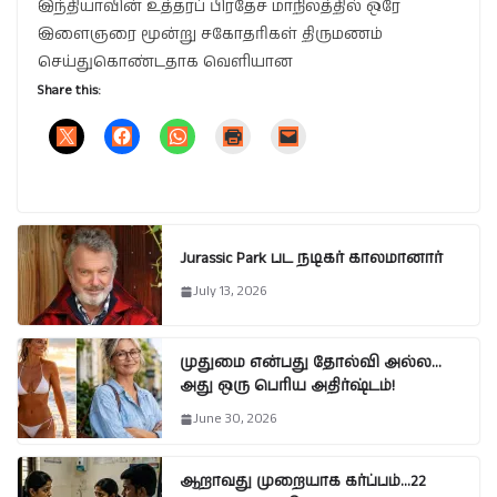
இந்தியாவின் உத்தரப் பிரதேச மாநிலத்தில் ஒரே
இளைஞரை மூன்று சகோதரிகள் திருமணம்
செய்துகொண்டதாக வெளியான
Share this:
Jurassic Park பட நடிகர் காலமானார்
July 13, 2026
முதுமை என்பது தோல்வி அல்ல…
அது ஒரு பெரிய அதிர்ஷ்டம்!
June 30, 2026
ஆறாவது முறையாக கர்ப்பம்…22