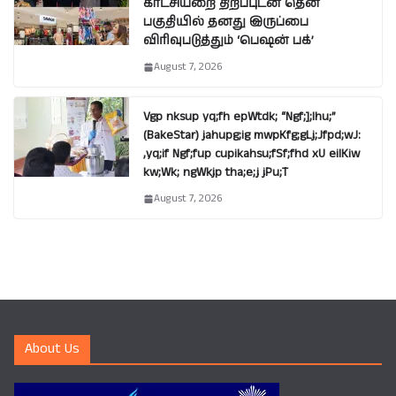
காட்சியறை திறப்புடன் தென்
பகுதியில் தனது இருப்பை
விரிவுபடுத்தும் ‘பெஷன் பக்’
August 7, 2026
Vgp nksup yq;fh epWtdk; “Ngf;];lhu;”
(BakeStar) jahupg;ig mwpKfg;gLj;Jfpd;wJ:
,yq;if Ngf;fup cupikahsu;fSf;fhd xU eilKiw
kw;Wk; ngWkjp tha;e;j jPu;T
August 7, 2026
About Us