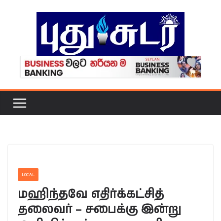
Skip
to
content
LOCAL
மஹிந்தவே எதிர்க்கட்சித்
தலைவர் – சபைக்கு இன்று