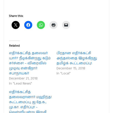
Share this:
Related
எதிர்க்கட்சித் தலைவர்
பிரதான எதிர்க்கட்சி
யார்? நீடிக்கின்றது கடும்
அந்தஸ்தை இழக்கிறது
சர்ச்சை! – விரைவில்
தமிழ்க் கூட்டமைப்பு!
முடிவு என்கிறார்
December 15, 2018
சபாநாயகர்
In "Local"
December 21, 2018
In "Lead News"
எதிர்க்கட்சித்
தலைவரானார் மஹிந்த!
கூட்டமைப்பு, ஐ.தே.க.,
மு.கா. எதிர்ப்பு!! –
வெள்ளியன்று இறுதி