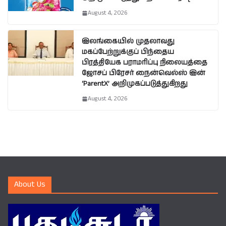
August 4, 2026
இலங்கையில் முதலாவது
மகப்பேற்றுக்குப் பிந்தைய
பிரத்தியேக பராமரிப்பு நிலையத்தை
ஜோசப் பிரேசர் நைன்வெல்ஸ் இன்
‘ParentX’ அறிமுகப்படுத்துகிறது
August 4, 2026
About Us