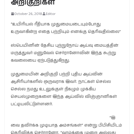
அறிகுறிகள்
October 26, 2018
Editor
“உயிரியல் ரீதியாக முதுமையடையும்போது
உருவாகின்ற எதை பற்றியும் எனக்கு தெரிவதில்லை”
ஸ்பெயினின் தேசிய புற்றுநோய் ஆய்வு மையத்தின்
மருத்துவர் மனுவேல் செர்ரானோவின் இந்த கூற்று
கவலையை ஏற்படுத்துகிறது.
முதுமையின் அறிகுறி பற்றி புதிய ஆய்வின்
ஆசிரியர்களில் ஒருவராக இவர். நாட்கள் செல்ல
செல்ல நமது உடலுக்குள் நிகழும் முக்கிய
செயல்முறைகளை இந்த ஆய்வில் விஞ்ஞானிகள்
பட்டியலிட்டுள்ளனர்.
“இ
வை தவிர்க்க முடியாத அம்சங்கள்” என்று பிபிசியிடம்
தெரிவித்த செர்ரானோ, “வாழ்க்கை முறை அல்லது