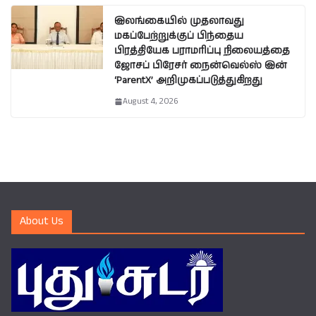
இலங்கையில் முதலாவது
மகப்பேற்றுக்குப் பிந்தைய
பிரத்தியேக பராமரிப்பு நிலையத்தை
ஜோசப் பிரேசர் நைன்வெல்ஸ் இன்
‘ParentX’ அறிமுகப்படுத்துகிறது
August 4, 2026
About Us