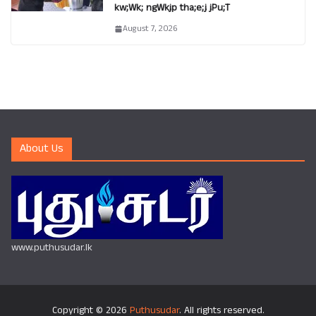
kw;Wk; ngWkjp tha;e;j jPu;T
August 7, 2026
About Us
www.puthusudar.lk
Copyright © 2026
Puthusudar
. All rights reserved.