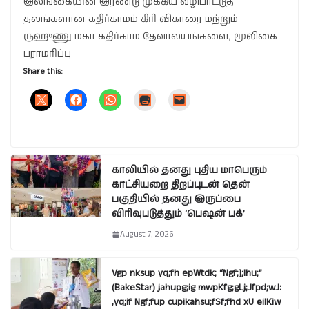
இலங்கையின் இரண்டு முக்கிய வழிபாட்டுத்
தலங்களான கதிர்காமம் கிரி விகாரை மற்றும்
ருஹுணு மகா கதிர்காம தேவாலயங்களை, மூலிகை
பராமரிப்பு
Share this:
காலியில் தனது புதிய மாபெரும்
காட்சியறை திறப்புடன் தென்
பகுதியில் தனது இருப்பை
விரிவுபடுத்தும் ‘பெஷன் பக்’
August 7, 2026
Vgp nksup yq;fh epWtdk; “Ngf;];lhu;”
(BakeStar) jahupg;ig mwpKfg;gLj;Jfpd;wJ:
,yq;if Ngf;fup cupikahsu;fSf;fhd xU eilKiw