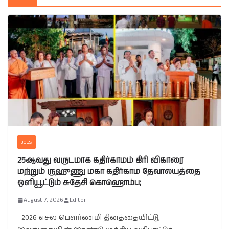
JOBS
25ஆவது வருடமாக கதிர்காமம் கிரி விகாரை
மற்றும் ருஹுணு மகா கதிர்காம தேவாலயத்தை
ஒளியூட்டும் சுதேசி கொஹொம்ப;
August 7, 2026
Editor
2026 எசல பௌர்ணமி தினத்தையிட்டு,