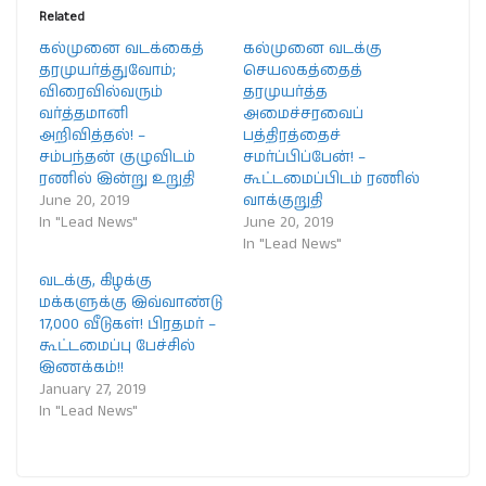
Related
கல்முனை வடக்கைத்
கல்முனை வடக்கு
தரமுயர்த்துவோம்;
செயலகத்தைத்
விரைவில்வரும்
தரமுயர்த்த
வர்த்தமானி
அமைச்சரவைப்
அறிவித்தல்! –
பத்திரத்தைச்
சம்பந்தன் குழுவிடம்
சமர்ப்பிப்பேன்! –
ரணில் இன்று உறுதி
கூட்டமைப்பிடம் ரணில்
June 20, 2019
வாக்குறுதி
In "Lead News"
June 20, 2019
In "Lead News"
வடக்கு, கிழக்கு
மக்களுக்கு இவ்வாண்டு
17,000 வீடுகள்! பிரதமர் –
கூட்டமைப்பு பேச்சில்
இணக்கம்!!
January 27, 2019
In "Lead News"