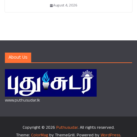
August 4, 2026
About Us
www.puthusudar.lk
Copyright © 2026
Puthusudar
. All rights reserved.
Theme:
ColorMag
by ThemeGrill. Powered by
WordPress
.