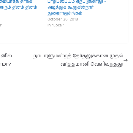
மையாகத் தாக்கி
பாதிப்பையும் ஏற்படுத்தாது! –
னரும் தினம் தினம்
அடித்துக் கூறுகின்றார்
துரைராஜசிங்கம்
October 26, 2018
s"
In "Local"
னில்
நாடாளுமன்றத் தேர்தலுக்கான முதல்
ாமா?
வர்த்தமானி வெளிவந்தது!