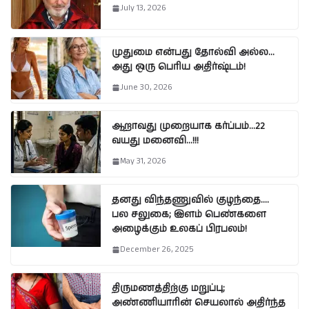
July 13, 2026
முதுமை என்பது தோல்வி அல்ல…
அது ஒரு பெரிய அதிர்ஷ்டம்!
June 30, 2026
ஆறாவது முறையாக கர்ப்பம்…22
வயது மனைவி…!!!
May 31, 2026
தனது விந்தணுவில் குழந்தை….
பல சலுகை; இளம் பெண்களை
அழைக்கும் உலகப் பிரபலம்!
December 26, 2025
திருமணத்திற்கு மறுப்பு;
அண்ணியாரின் செயலால் அதிர்ந்த