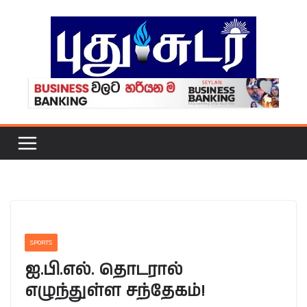
Skip
to
content
SPORTS
ஐ.பி.எல். தொடரால்
எழுந்துள்ள சந்தேகம்!