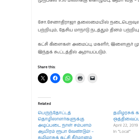
முற்பகல் 9.30 மணிக்கு கொழும்பு, ஆமர் வீத
சோ.சேனாதிராஜா தலைமையில் நடைபெறவுள்ள
பற்றியும், தேசிய மாநாடு நடத்தும் தினம் பற்றியும
கட்சி கிளைகள் அமைப்பு, மகளிர், இளைஞர் 
இந்தக் கூட்டத்தில் ஆராயப்படும்.
Share this:
Related
பெருந்தோட்டத்
தமிழரசுக் க
தொழிலாளர்களுக்கு
ஒத்திவைப்பு
அடிப்படை நாள் சம்பளம்
April 22, 2019
ஆயிரம் ரூபா வேண்டும்! –
In "Local"
தமிழரசுக் கட்சி தீர்மானம்