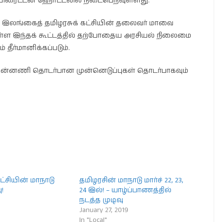
ி – பிரைட்டன் ஹோட்டலில் நடைபெறவுள்ளது.
இலங்கைத் தமிழரசுக் கட்சியின் தலைவர் மாவை
 இந்தக் கூட்டத்தில் தற்போதைய அரசியல் நிலைமை
் தீர்மானிக்கப்படும்.
முன்னணி தொடர்பான முன்னெடுப்புகள் தொடர்பாகவும்
ட்சியின் மாநாடு
தமிழரசின் மாநாடு மார்ச் 22, 23,
!
24 இல்! – யாழ்ப்பாணத்தில்
நடத்த முடிவு
January 27, 2019
In "Local"