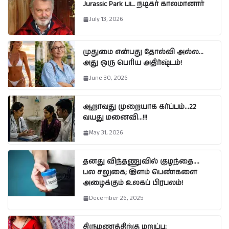
Jurassic Park பட நடிகர் காலமானார்
July 13, 2026
முதுமை என்பது தோல்வி அல்ல…
அது ஒரு பெரிய அதிர்ஷ்டம்!
June 30, 2026
ஆறாவது முறையாக கர்ப்பம்…22
வயது மனைவி…!!!
May 31, 2026
தனது விந்தணுவில் குழந்தை….
பல சலுகை; இளம் பெண்களை
அழைக்கும் உலகப் பிரபலம்!
December 26, 2025
திருமணத்திற்கு மறுப்பு;