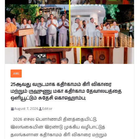
JOBS
25ஆவது வருடமாக கதிர்காமம் கிரி விகாரை
மற்றும் ருஹுணு மகா கதிர்காம தேவாலயத்தை
ஒளியூட்டும் சுதேசி கொஹொம்ப;
August 7, 2026
Editor
2026 எசல பௌர்ணமி தினத்தையிட்டு,
இலங்கையின் இரண்டு முக்கிய வழிபாட்டுத்
தலங்களான கதிர்காமம் கிரி விகாரை மற்றும்