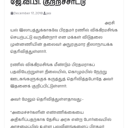
ஜே.வி.பி. குற்றச்சாட்டு
December 17, 2018
jasi
அரசி
யல் இலாபத்துக்காகவே பிரதமர் ரணில் விக்கிரமசிங்க
செயற்பட்டு வருகின்றார் என மக்கள் விடுதலை
முன்னணியின் தலைவர் அநுரகுமார திஸாநாயக்க
தெரிவித்துள்ளார்.
ரணில் விக்கிரமசிங்க மீண்டும் பிரதமராகப்
பதவியேற்றுள்ள நிலையில், கொழும்பில் நேற்று
ஊடகங்களுக்குக் கருத்துத் தெரிவித்தபோதே அவர்
இதனைக் குறிப்பிட்டுள்ளார்.
அவர் மேலும் தெரிவித்துள்ளதாவது:-
“அமைச்சர்களின் எண்ணிக்கையை
அதிகரிப்பதற்காக தேசிய அரசு என்ற போர்வையில்
அரசமைப்பில் உள்ள பலவீனங்களைப் பிரதமர்