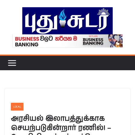
Skip
to
content
LOCAL
அரசியல் இலாபத்துக்காக
செயற்படுகின்றார் ரணில்! –