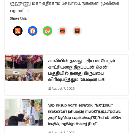
ருஹுணு மகா கதிர்காம தேவாலயங்களை, மூலிகை
பராமரிப்பு
Share this:
காலியில் தனது புதிய மாபெரும்
காட்சியறை திறப்புடன் தென்
பகுதியில் தனது இருப்பை
விரிவுபடுத்தும் ‘பெஷன் பக்’
August 7, 2026
Vgp nksup yq;fh epWtdk; “Ngf;];lhu;”
(BakeStar) jahupg;ig mwpKfg;gLj;Jfpd;wJ:
,yq;if Ngf;fup cupikahsu;fSf;fhd xU eilKiw
kw;Wk; ngWkjp tha;e;j jPu;T
August 7, 2026