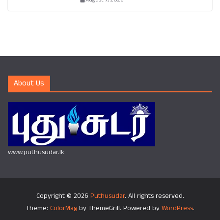
About Us
www.puthusudar.lk
Copyright © 2026
Puthusudar
. All rights reserved.
Theme:
ColorMag
by ThemeGrill. Powered by
WordPress
.