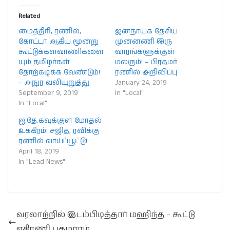
Related
மைத்திரி, ரணில்,
ஜனநாயக தேசிய
கோட்டா ஆகிய மூன்று
முன்னணி இரு
கூட்டுக்களவாணிகளை
வாரங்களுக்குள்
யும் தமிழர்கள்
மலரும்! – பிரதமர்
தோற்கடிக்க வேண்டும்!
ரணில் அறிவிப்பு
– அநுர வலியுறுத்து
January 24, 2019
September 9, 2019
In "Local"
In "Local"
ஐ.தே.கவுக்குள் மோதல்
உக்கிரம்: சஜித், ரவிக்கு
ரணில் வாய்ப்பூட்டு!
April 18, 2019
In "Lead News"
வரலாற்றில் இடம்பிடித்தார் மஹிந்த – கூட்டு
எதிரணி புகழாரம்