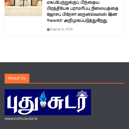
மகப்பேற்றுக்குப் பிந்தைய
பிரத்தியேக பராமரிப்பு நிலையத்தை
ஜோசப் பிரேசர் நைன்வெல்ஸ் இன்
‘ParentX’ அறிமுகப்படுத்துகிறது
August 4, 2026
About Us
www.puthusudar.lk