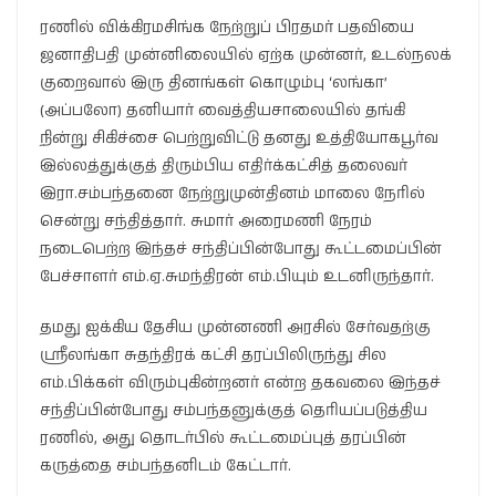
ரணில் விக்கிரமசிங்க நேற்றுப் பிரதமர் பதவியை
ஜனாதிபதி முன்னிலையில் ஏற்க முன்னர், உடல்நலக்
குறைவால் இரு தினங்கள் கொழும்பு ‘லங்கா’
(அப்பலோ) தனியார் வைத்தியசாலையில் தங்கி
நின்று சிகிச்சை பெற்றுவிட்டு தனது உத்தியோகபூர்வ
இல்லத்துக்குத் திரும்பிய எதிர்க்கட்சித் தலைவர்
இரா.சம்பந்தனை நேற்றுமுன்தினம் மாலை நேரில்
சென்று சந்தித்தார். சுமார் அரைமணி நேரம்
நடைபெற்ற இந்தச் சந்திப்பின்போது கூட்டமைப்பின்
பேச்சாளர் எம்.ஏ.சுமந்திரன் எம்.பியும் உடனிருந்தார்.
தமது ஐக்கிய தேசிய முன்னணி அரசில் சேர்வதற்கு
ஸ்ரீலங்கா சுதந்திரக் கட்சி தரப்பிலிருந்து சில
எம்.பிக்கள் விரும்புகின்றனர் என்ற தகவலை இந்தச்
சந்திப்பின்போது சம்பந்தனுக்குத் தெரியப்படுத்திய
ரணில், அது தொடர்பில் கூட்டமைப்புத் தரப்பின்
கருத்தை சம்பந்தனிடம் கேட்டார்.