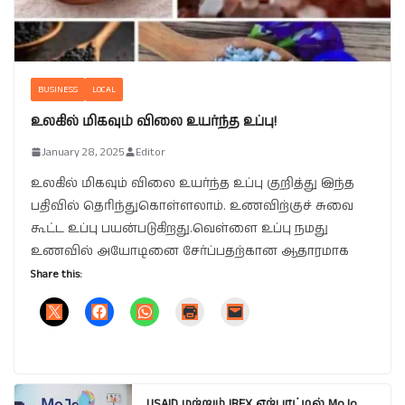
BUSINESS
LOCAL
உலகில் மிகவும் விலை உயர்ந்த உப்பு!
January 28, 2025
Editor
உலகில் மிகவும் விலை உயர்ந்த உப்பு குறித்து இந்த
பதிவில் தெரிந்துகொள்ளலாம். உணவிற்குச் சுவை
கூட்ட உப்பு பயன்படுகிறது.வெள்ளை உப்பு நமது
உணவில் அயோடினை சேர்ப்பதற்கான ஆதாரமாக
Share this:
USAID மற்றும் IREX ஏற்பாட்டில் MoJo