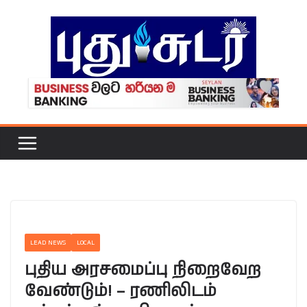
Skip
to
content
LEAD NEWS
LOCAL
புதிய அரசமைப்பு நிறைவேற
வேண்டும்! – ரணிலிடம்