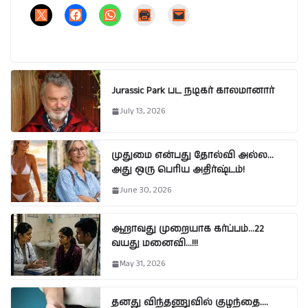
Jurassic Park பட நடிகர் காலமானார்
July 13, 2026
முதுமை என்பது தோல்வி அல்ல…
அது ஒரு பெரிய அதிர்ஷ்டம்!
June 30, 2026
ஆறாவது முறையாக கர்ப்பம்…22
வயது மனைவி…!!!
May 31, 2026
தனது விந்தணுவில் குழந்தை….