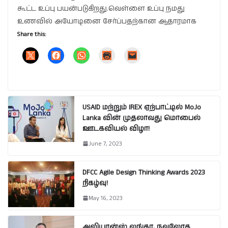
கூட்ட உப்பு பயன்படுகிறது.வெள்ளை உப்பு நமது
உணவில் அயோடினை சேர்ப்பதற்கான ஆதாரமாக
Share this:
USAID மற்றும் IREX ஏற்பாட்டில் MoJo
Lanka வின் முதலாவது மொபைல்
ஊடகவியல் விழா!
June 7, 2023
DFCC Agile Design Thinking Awards 2023
நிகழ்வு!
May 16, 2023
அலியான்ஸ் லங்கா, நவலோக