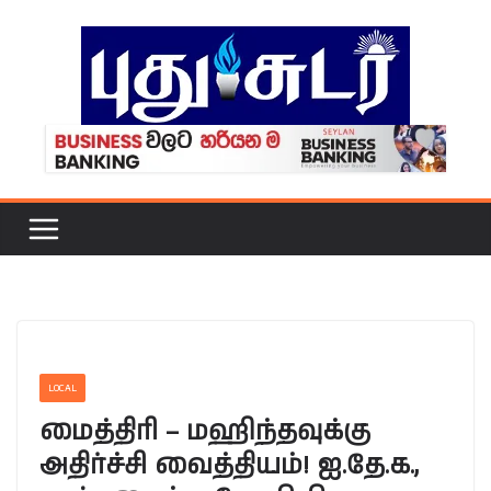
Skip
to
content
LOCAL
மைத்திரி – மஹிந்தவுக்கு
அதிர்ச்சி வைத்தியம்! ஐ.தே.க.,