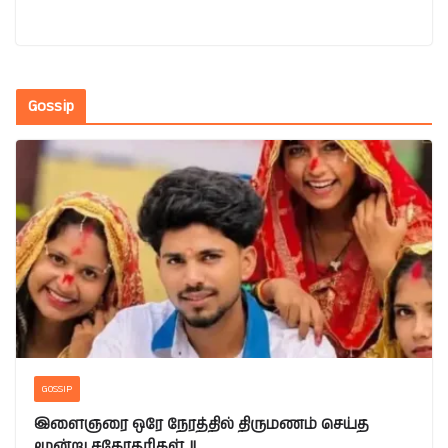
Gossip
GOSSIP
இளைஞரை ஒரே நேரத்தில் திருமணம் செய்த
மூன்று சகோதரிகள்..!!