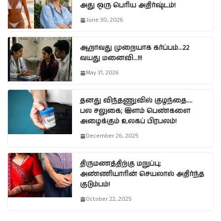
அது ஒரு பெரிய அதிர்ஷ்டம்!
June 30, 2026
ஆறாவது முறையாக கர்ப்பம்…22
வயது மனைவி…!!!
May 31, 2026
தனது விந்தணுவில் குழந்தை….
பல சலுகை; இளம் பெண்களை
அழைக்கும் உலகப் பிரபலம்!
December 26, 2025
திருமணத்திற்கு மறுப்பு;
அண்ணியாரின் செயலால் அதிர்ந்த
குடும்பம்!
October 22, 2025