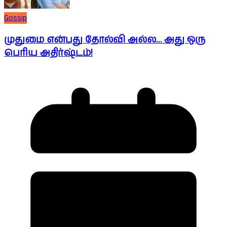
Gossip
முதுமை என்பது தோல்வி அல்ல… அது ஒரு
பெரிய அதிர்ஷ்டம்!