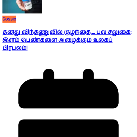
Gossip
தனது விந்தணுவில் குழந்தை…. பல சலுகை;
இளம் பெண்களை அழைக்கும் உலகப்
பிரபலம்!