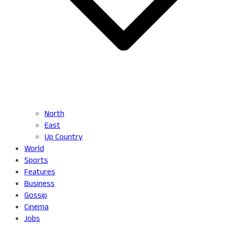
North
East
Up Country
World
Sports
Features
Business
Gossip
Cinema
Jobs