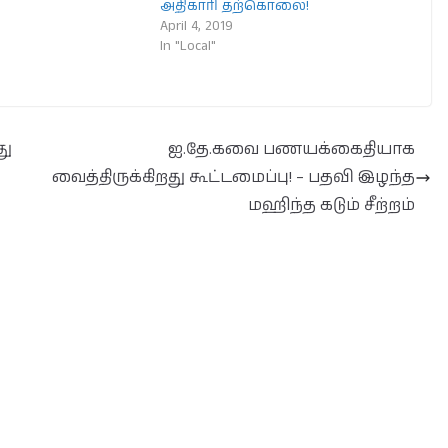
அதிகாரி தற்கொலை!
April 4, 2019
In "Local"
து
ஐ.தே.கவை பணயக்கைதியாக
வைத்திருக்கிறது கூட்டமைப்பு! – பதவி இழந்த
மஹிந்த கடும் சீற்றம்