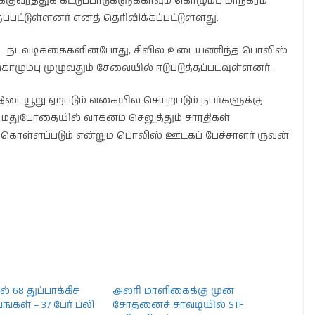
க்குவரத்துக் கட்டுப்பாடுகளுக்காவும் கொழும்பு மாநகரம்
்பட்டுள்ளனர் எனத் தெரிவிக்கப்பட்டுள்ளது.
ிசேட நடவடிக்கைகளின்போது, சிவில் உடையணிந்த பொலிஸ்
ொழும்பு முழுவதும் சேவையில் ஈடுபடுத்தப்படவுள்ளனர்.
இடையூறு ஏற்படும் வகையில் செயற்படும் நபர்களுக்கு
ம், மதுபோதையில் வாகனம் செலுத்தும் சாரதிகள்
 கொள்ளப்படும் என்றும் பொலிஸ் ஊடகப் பேச்சாளர் ருவன்
் 68 துப்பாக்கிச்
அலரி மாளிகைக்கு முன்
வங்கள் – 37 பேர் பலி
சோதனைச் சாவடியில் STF