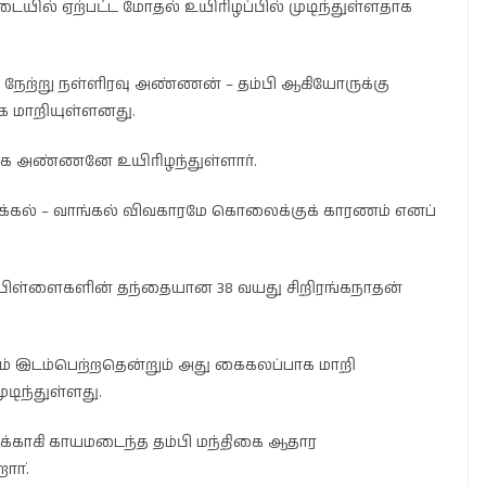
டையில் ஏற்பட்ட மோதல் உயிரிழப்பில் முடிந்துள்ளதாக
நேற்று நள்ளிரவு அண்ணன் – தம்பி ஆகியோருக்கு
க மாறியுள்ளனது.
காக அண்ணனே உயிரிழந்துள்ளார்.
க்கல் – வாங்கல் விவகாரமே கொலைக்குக் காரணம் எனப்
டு பிள்ளைகளின் தந்தையான 38 வயது சிறிரங்கநாதன்
கம் இடம்பெற்றதென்றும் அது கைகலப்பாக மாறி
டிந்துள்ளது.
இலக்காகி காயமடைந்த தம்பி மந்திகை ஆதார
ாா்.