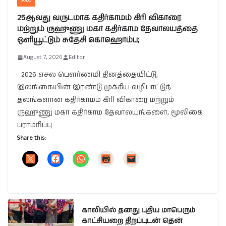
JOBS
25ஆவது வருடமாக கதிர்காமம் கிரி விகாரை
மற்றும் ருஹுணு மகா கதிர்காம தேவாலயத்தை
ஒளியூட்டும் சுதேசி கொஹொம்ப;
August 7, 2026
Editor
2026 எசல பௌர்ணமி தினத்தையிட்டு,
இலங்கையின் இரண்டு முக்கிய வழிபாட்டுத்
தலங்களான கதிர்காமம் கிரி விகாரை மற்றும்
ருஹுணு மகா கதிர்காம தேவாலயங்களை, மூலிகை
பராமரிப்பு
Share this:
காலியில் தனது புதிய மாபெரும்
காட்சியறை திறப்புடன் தென்