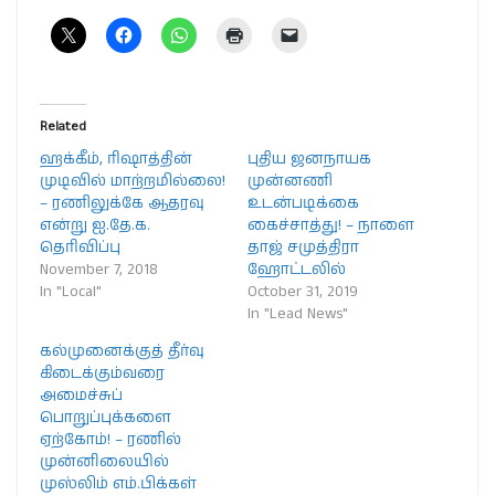
Related
ஹக்கீம், ரிஷாத்தின்
புதிய ஜனநாயக
முடிவில் மாற்றமில்லை!
முன்னணி
– ரணிலுக்கே ஆதரவு
உடன்படிக்கை
என்று ஐ.தே.க.
கைச்சாத்து! – நாளை
தெரிவிப்பு
தாஜ் சமுத்திரா
November 7, 2018
ஹோட்டலில்
In "Local"
October 31, 2019
In "Lead News"
கல்முனைக்குத் தீர்வு
கிடைக்கும்வரை
அமைச்சுப்
பொறுப்புக்களை
ஏற்கோம்! – ரணில்
முன்னிலையில்
முஸ்லிம் எம்.பிக்கள்