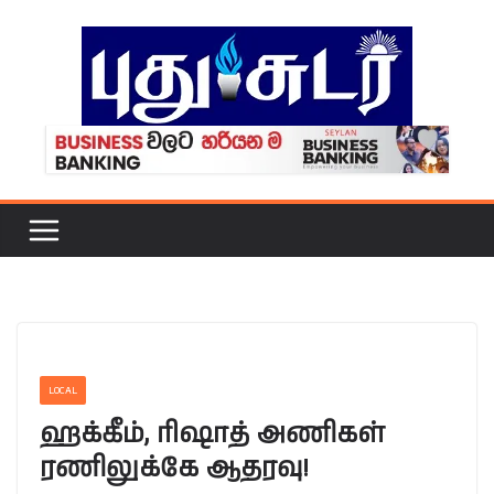
Skip
to
content
LOCAL
ஹக்கீம், ரிஷாத் அணிகள்
ரணிலுக்கே ஆதரவு!