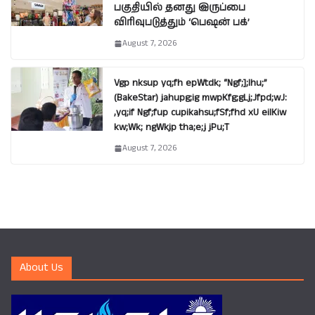
பகுதியில் தனது இருப்பை
விரிவுபடுத்தும் ‘பெஷன் பக்’
August 7, 2026
Vgp nksup yq;fh epWtdk; “Ngf;];lhu;”
(BakeStar) jahupg;ig mwpKfg;gLj;Jfpd;wJ:
,yq;if Ngf;fup cupikahsu;fSf;fhd xU eilKiw
kw;Wk; ngWkjp tha;e;j jPu;T
August 7, 2026
About Us