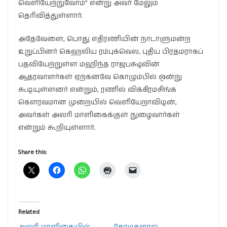
வெளியேற்றுவோம்” என்று அவர் மேலும்
தெரிவித்துள்ளார்.
அதேவேளை, பொது எதிரணியின் நாடாளுமன்ற
உறுப்பினர் கெஹலிய ரம்புக்வெல, புதிய பிரதமராகப்
பதவியேற்றுள்ள மஹிந்த ராஜபக்ஷவின்
ஆதரவாளர்கள் ஏற்கனவே கொழும்பில் ஒன்று
கூடியுள்ளனர் என்றும், ரணில் விக்கிரமசிங்க
கௌரவமான முறையில் வெளியேறாவிடின்,
அவர்கள் அலரி மாளிகைக்குள் நுழைவார்கள்
என்றும் கூறியுள்ளார்.
Share this:
Related
அலரி மாளிகையில்
கோடிகளால்