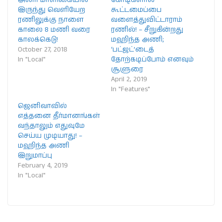
இருந்து வெளியேற
கூட்டமைப்பை
ரணிலுக்கு நாளை
வளைத்துவிட்டாராம்
காலை 8 மணி வரை
ரணில்! – சீறுகின்றது
காலக்கெடு!
மஹிந்த அணி;
October 27, 2018
‘பட்ஜட்’டைத்
In "Local"
தோற்கடிப்போம் எனவும்
சூளுரை
April 2, 2019
In "Features"
ஜெனிவாவில்
எத்தனை தீர்மானங்கள்
வந்தாலும் எதுவுமே
செய்ய முடியாது! –
மஹிந்த அணி
இறுமாப்பு
February 4, 2019
In "Local"