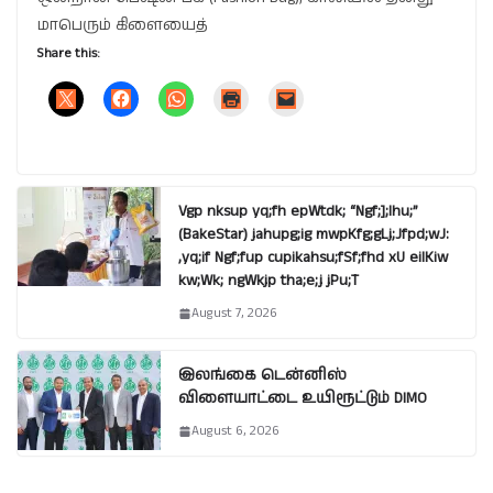
மாபெரும் கிளையைத்
Share this:
Vgp nksup yq;fh epWtdk; “Ngf;];lhu;”
(BakeStar) jahupg;ig mwpKfg;gLj;Jfpd;wJ:
,yq;if Ngf;fup cupikahsu;fSf;fhd xU eilKiw
kw;Wk; ngWkjp tha;e;j jPu;T
August 7, 2026
இலங்கை டென்னிஸ்
விளையாட்டை உயிரூட்டும் DIMO
August 6, 2026