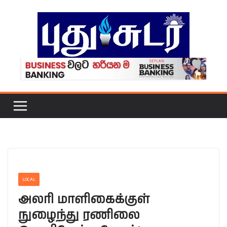
Skip
to
content
LOCAL
அலரி மாளிகைக்குள்
நுழைந்து ரணிலை