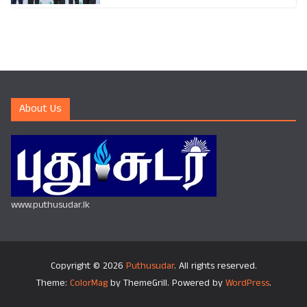
About Us
www.puthusudar.lk
Copyright © 2026
Puthusudar
. All rights reserved.
Theme:
ColorMag
by ThemeGrill. Powered by
WordPress
.