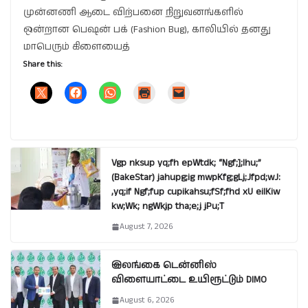
முன்னணி ஆடை விற்பனை நிறுவனங்களில்
ஒன்றான பெஷன் பக் (Fashion Bug), காலியில் தனது
மாபெரும் கிளையைத்
Share this:
Vgp nksup yq;fh epWtdk; “Ngf;];lhu;”
(BakeStar) jahupg;ig mwpKfg;gLj;Jfpd;wJ:
,yq;if Ngf;fup cupikahsu;fSf;fhd xU eilKiw
kw;Wk; ngWkjp tha;e;j jPu;T
August 7, 2026
இலங்கை டென்னிஸ்
விளையாட்டை உயிரூட்டும் DIMO
August 6, 2026