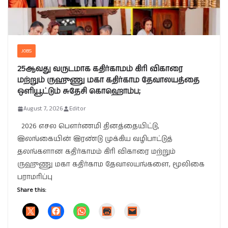
JOBS
25ஆவது வருடமாக கதிர்காமம் கிரி விகாரை
மற்றும் ருஹுணு மகா கதிர்காம தேவாலயத்தை
ஒளியூட்டும் சுதேசி கொஹொம்ப;
August 7, 2026
Editor
2026 எசல பௌர்ணமி தினத்தையிட்டு,
இலங்கையின் இரண்டு முக்கிய வழிபாட்டுத்
தலங்களான கதிர்காமம் கிரி விகாரை மற்றும்
ருஹுணு மகா கதிர்காம தேவாலயங்களை, மூலிகை
பராமரிப்பு
Share this: