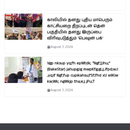
காலியில் தனது புதிய மாபெரும்
காட்சியறை திறப்புடன் தென்
பகுதியில் தனது இருப்பை
விரிவுபடுத்தும் ‘பெஷன் பக்’
August 7, 2026
Vgp nksup yq;fh epWtdk; “Ngf;];lhu;”
(BakeStar) jahupg;ig mwpKfg;gLj;Jfpd;wJ:
,yq;if Ngf;fup cupikahsu;fSf;fhd xU eilKiw
kw;Wk; ngWkjp tha;e;j jPu;T
August 7, 2026